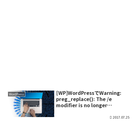
[WP]WordPressでWarning:
WordPress
preg_replace(): The /e
modifier is no longer
supported が表示される場合
2017.07.25