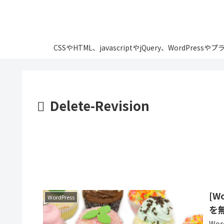
CSSやHTML、javascriptやjQuery、Wo
Delete-Revision
[W
WordPress
を
Wo