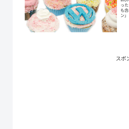
った
も含
ン」
スポ