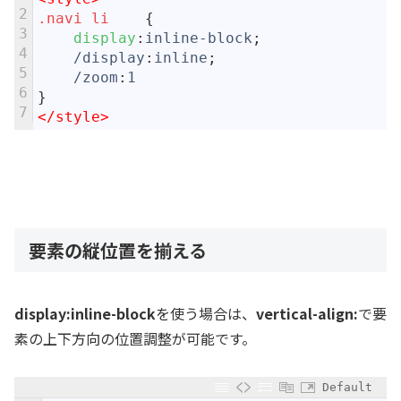
2
.navi li	
{
3
display
:
inline-block
;
4
/display
:
inline
;
5
/zoom
:
1
6
}
7
</style>
要素の縦位置を揃える
display:inline-block
を使う場合は、
vertical-align:
で要
素の上下方向の位置調整が可能です。
Default