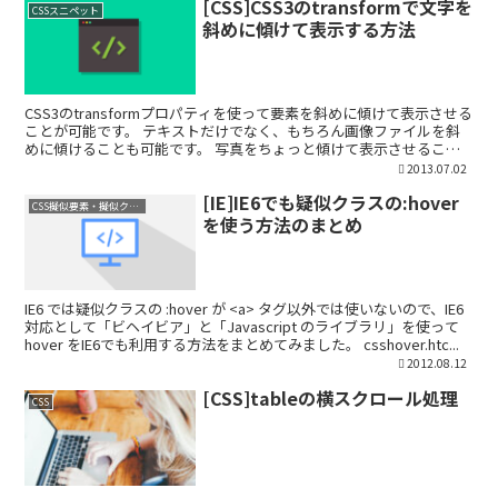
[CSS]CSS3のtransformで文字を
CSSスニペット
斜めに傾けて表示する方法
CSS3のtransformプロパティを使って要素を斜めに傾けて表示させる
ことが可能です。 テキストだけでなく、もちろん画像ファイルを斜
めに傾けることも可能です。 写真をちょっと傾けて表示させること
で、デザインの幅が広がるかもしれませんね。...
2013.07.02
[IE]IE6でも疑似クラスの:hover
CSS擬似要素・擬似クラス
を使う方法のまとめ
IE6 では疑似クラスの :hover が <a> タグ以外では使いないので、IE6
対応として「ビヘイビア」と「Javascript のライブラリ」を使って
hover をIE6でも利用する方法をまとめてみました。 csshover.htc...
2012.08.12
[CSS]tableの横スクロール処理
CSS