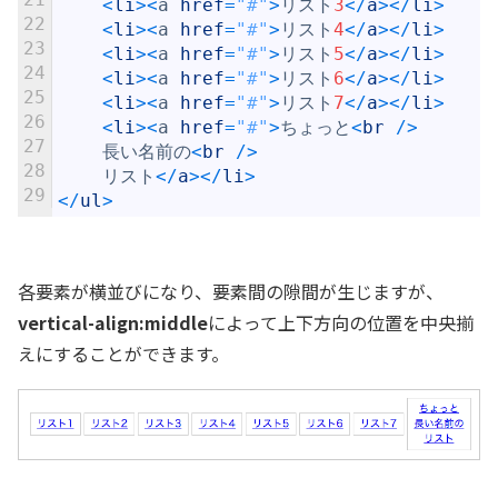
<
li
>
<
a
href
=
"#"
>
リスト
3
<
/
a
>
<
/
li
>
22
<
li
>
<
a
href
=
"#"
>
リスト
4
<
/
a
>
<
/
li
>
23
<
li
>
<
a
href
=
"#"
>
リスト
5
<
/
a
>
<
/
li
>
24
<
li
>
<
a
href
=
"#"
>
リスト
6
<
/
a
>
<
/
li
>
25
<
li
>
<
a
href
=
"#"
>
リスト
7
<
/
a
>
<
/
li
>
26
<
li
>
<
a
href
=
"#"
>
ちょっと
<
br
/
>
27
長い名前の
<
br
/
>
28
リスト
<
/
a
>
<
/
li
>
29
<
/
ul
>
各要素が横並びになり、要素間の隙間が生じますが、
vertical-align:middle
によって上下方向の位置を中央揃
えにすることができます。