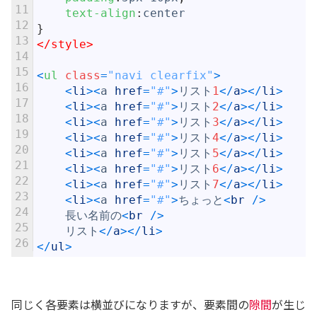
11
text-align
:
center
12
}
13
</style>
14
15
<
ul 
class
=
"navi clearfix"
>
16
<
li
>
<
a
href
=
"#"
>
リスト
1
<
/
a
>
<
/
li
>
17
<
li
>
<
a
href
=
"#"
>
リスト
2
<
/
a
>
<
/
li
>
18
<
li
>
<
a
href
=
"#"
>
リスト
3
<
/
a
>
<
/
li
>
19
<
li
>
<
a
href
=
"#"
>
リスト
4
<
/
a
>
<
/
li
>
20
<
li
>
<
a
href
=
"#"
>
リスト
5
<
/
a
>
<
/
li
>
21
<
li
>
<
a
href
=
"#"
>
リスト
6
<
/
a
>
<
/
li
>
22
<
li
>
<
a
href
=
"#"
>
リスト
7
<
/
a
>
<
/
li
>
23
<
li
>
<
a
href
=
"#"
>
ちょっと
<
br
/
>
24
長い名前の
<
br
/
>
25
リスト
<
/
a
>
<
/
li
>
26
<
/
ul
>
同じく各要素は横並びになりますが、要素間の
隙間
が生じ