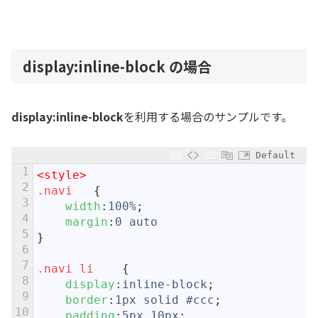
display:inline-block の場合
display:inline-block
を利用する場合のサンプルです。
Default
1
<style>
2
.navi	
{
3
width
:
100%
;
4
margin
:
0
auto
5
}
6
7
.navi li	
{
8
display
:
inline-block
;
9
border
:
1px
solid
#ccc
;
10
padding
:
5px
10px
;