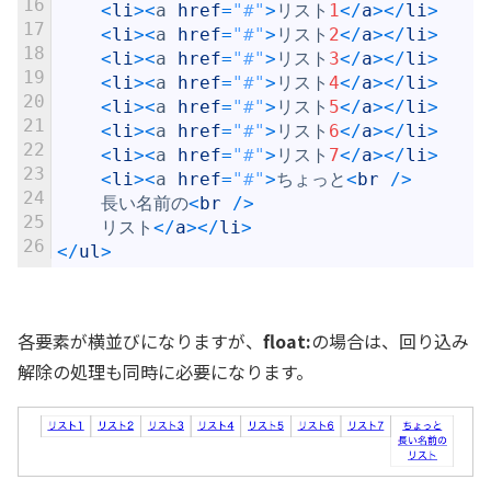
16
<
li
>
<
a
href
=
"#"
>
リスト
1
<
/
a
>
<
/
li
>
17
<
li
>
<
a
href
=
"#"
>
リスト
2
<
/
a
>
<
/
li
>
18
<
li
>
<
a
href
=
"#"
>
リスト
3
<
/
a
>
<
/
li
>
19
<
li
>
<
a
href
=
"#"
>
リスト
4
<
/
a
>
<
/
li
>
20
<
li
>
<
a
href
=
"#"
>
リスト
5
<
/
a
>
<
/
li
>
21
<
li
>
<
a
href
=
"#"
>
リスト
6
<
/
a
>
<
/
li
>
22
<
li
>
<
a
href
=
"#"
>
リスト
7
<
/
a
>
<
/
li
>
23
<
li
>
<
a
href
=
"#"
>
ちょっと
<
br
/
>
24
長い名前の
<
br
/
>
25
リスト
<
/
a
>
<
/
li
>
26
<
/
ul
>
各要素が横並びになりますが、
float:
の場合は、回り込み
解除の処理も同時に必要になります。