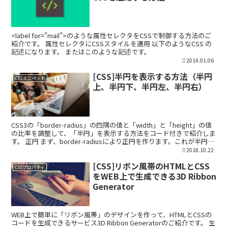
<label for="mail">のような属性セレクタをCSSで制御する方法のご
紹介です。 属性セレクタにCSSスタイルを適用 以下のようなCSS の
記述になります。 またはこのような記述です。
2014.01.06
[CSS]半円を表示する方法（半円
CSSスニペット
上、半円下、半円左、半円右）
CSS3の「border-radius」の四隅の値と「width」と「height」の値
の比率を調整して、「半円」を表示する方法をコード付きで紹介しま
す。 正円 まず、border-radiusにより正円を作ります。これが半円を
作っていく上...
2018.10.22
[CSS]リボン風帯のHTMLとCSS
CSSプロパティ
をWEB上で生成できる3D Ribbon
Generator
WEB上で簡単に「リボン風帯」のデザインを作って、HTMLとCSSの
コードを生成できるサービス3D Ribbon Generatorのご紹介です。 生