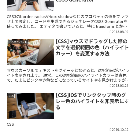
CSS3のborder-radiusやbox-shadowなどのプロパティの値をブラウ
ザ上で設定し、コードを生成できるジェネレータCSS3 Generatorを
使ってみました。 エディタで書いていると、特に transform とかは
イメー...
2013.08.19
[CSS]マウスでドラッグした際の
CSSスニペット
文字を選択範囲の色（ハイライト
カラー）を変更する方法
マウスカーソルでテキストをグイーッとなぞると、選択範囲がハイラ
イト表示されます。 通常、この選択範囲のハイライトカラーは青色
で、たまにピンクや赤色などになっているサイトやを見かけますが、
CSS3の擬似要素selectionを用いることでこの...
2013.03.24
[CSS]iOSでリンクタップ時のグ
CSS
レー色のハイライトを非表示にす
る
CSS
2019.10.12