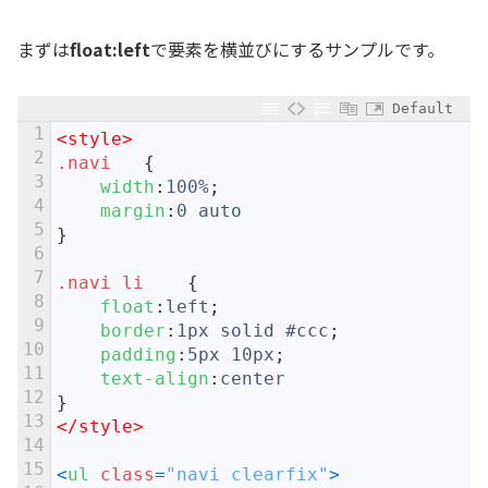
まずは
float:left
で要素を横並びにするサンプルです。
Default
1
<style>
2
.navi	
{
3
width
:
100%
;
4
margin
:
0
auto
5
}
6
7
.navi li	
{
8
float
:
left
;
9
border
:
1px
solid
#ccc
;
10
padding
:
5px
10px
;
11
text-align
:
center
12
}
13
</style>
14
15
<
ul 
class
=
"navi clearfix"
>