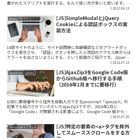
書かれたスクリプトを実行する、なんて使い方が多いと思います。
javascript:void(0...
2012.06.13
[JS]SimpleModalとjQuery
jQueryプラグイン・ライブラリ
Cookieによる認証ボックスの実
装方法
18禁サイトのように、サイト訪問時に年齢確認などのアラートボッ
クスを表示させ、「認証」ボタンを押したら次回のアクセス時からは
アラートを出さないようにする、という処理のご紹介です。 jQuery
プラグインのダウンロード アラートボックスには...
2012.07.23
[JS]AjaxZip3をGoogle Code版
Javascript・jQuery
からGithub版へ移行する手順
（2016年1月までに要移行）
以前に郵便番号から住所を自動入力できるjavascript「ajaxzip3」の
記事でも紹介させていただいたAjaxZip3ですが、2016年1月に
「Google Code」が閉鎖される影響により、Google Code 版から
Github...
2015.07.20
[JS]特定の要素の<a>タグを除外
Javascriptスニペット
してスムーススクロールをする方