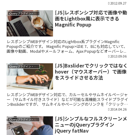
ば簡単に固定されますの...
2012.09.27
[JS]レスポンシブ対応で画像や動
jQueryプラグイン・ライブラリ
画をLightbox風に表示できる
Magnific Popup
レスポンシブWEBデザイン対応のLightbox系プラグインMagnific
Popupのご紹介です。 Magnific Popup>はIE 7、8にも対応していて、
画像や動画、Modalやメールフォーム、Ajax Popupなどオーバーレ...
2013.09.06
[JS]Bxsliderでクリックではなく
jQueryプラグイン・ライブラリ
hover（マウスオーバー）で画像
をスライドさせる方法
レスポンシブWEBデザイン対応で、カルーセルやサムネイルページャ
ー（サムネイル付きスライド）などが可能な高機能スライドプラグイ
ンBxsliderですが、 サムネイルやページングのリンクを「クリック
（click）」するのではなく、「マウスオー...
2014.04.26
[JS]シンプルなフルスクリーンメ
jQueryプラグイン・ライブラリ
ニューのjQueryプラグイン
jQuery fatNav