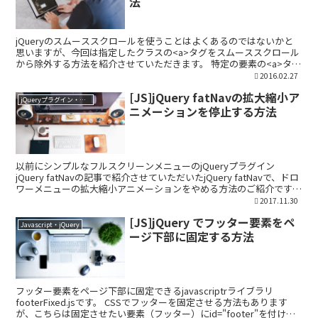
法
jQueryのスムーススクロールを使うことはよくあるのではないかと
思いますが、今回は指定したクラスの<a>タグをスムーススクロール
から除外する方法を紹介させていただきます。 特定の要素の<a>タグ
を除外してスムーススクロール まずはスムース...
2016.02.27
[JS]jQuery fatNavの拡大縮小ア
jQueryプラグイン・ライブラリ
ニメーションを停止する方法
以前にシンプルなフルスクリーンメニューのjQueryプラグイン
jQuery fatNavの記事で紹介させていただいたjQuery fatNavで、ドロ
ワーメニューの拡大縮小アニメーションをやめる方法のご紹介です。
制作案件でjQuery f...
2017.11.30
[JS]jQuery でフッター要素をペ
Javascript・jQuery
ージ下部に固定する方法
フッター要素をページ下部に固定できるjavascriptrライブラリ
footerFixed.jsです。 CSSでフッターを固定させる方法もあります
が、こちらは固定させたい要素（フッター）にid="footer"を付けれ