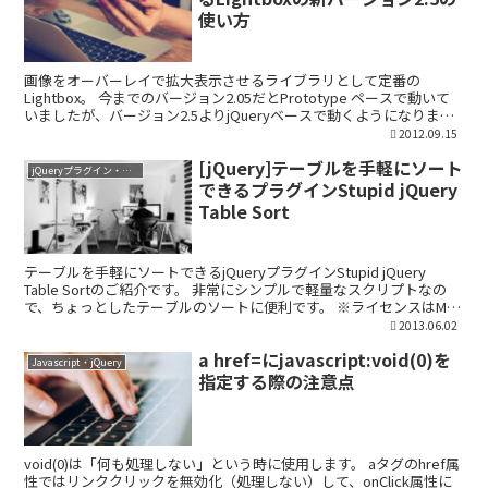
使い方
画像をオーバーレイで拡大表示させるライブラリとして定番の
Lightbox。 今までのバージョン2.05だとPrototype ペースで動いて
いましたが、バージョン2.5よりjQueryベースで動くようになりまし
た。 なお、IETesterで...
2012.09.15
[jQuery]テーブルを手軽にソート
jQueryプラグイン・ライブラリ
できるプラグインStupid jQuery
Table Sort
テーブルを手軽にソートできるjQueryプラグインStupid jQuery
Table Sortのご紹介です。 非常にシンプルで軽量なスクリプトなの
で、ちょっとしたテーブルのソートに便利です。 ※ライセンスはMIT
licenseです。 ...
2013.06.02
a href=にjavascript:void(0)を
Javascript・jQuery
指定する際の注意点
void(0)は「何も処理しない」という時に使用します。 aタグのhref属
性ではリンククリックを無効化（処理しない）して、onClick属性に