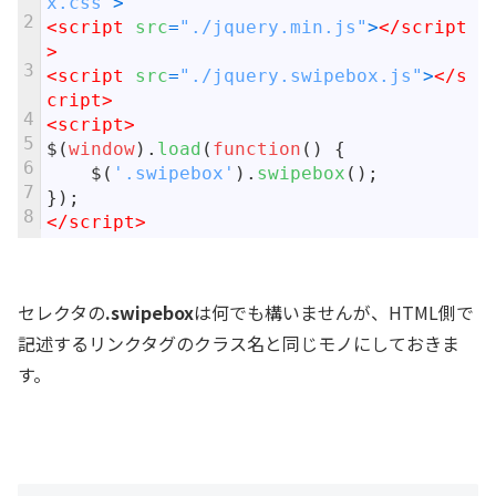
x.css"
>
2
<script 
src
=
"./jquery.min.js"
>
</script
>
3
<script 
src
=
"./jquery.swipebox.js"
>
</s
cript>
4
<script>
5
$
(
window
)
.
load
(
function
(
)
{
6
$
(
'.swipebox'
)
.
swipebox
(
)
;
7
}
)
;
8
</script>
セレクタの
.swipebox
は何でも構いませんが、HTML側で
記述するリンクタグのクラス名と同じモノにしておきま
す。