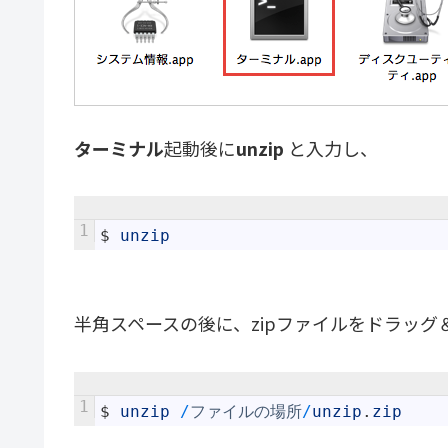
ターミナル
起動後に
unzip
と入力し、
1
$
unzip
半角スペースの後に、zipファイルをドラッグ＆
1
$
unzip
/
ファイルの場所
/
unzip
.
zip