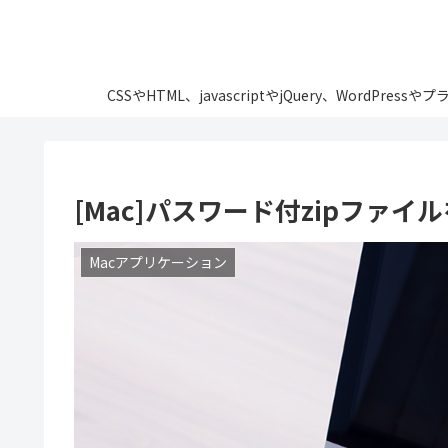
CSSやHTML、javascriptやjQuery、Wo
[Mac]パスワード付zipファ
Macアプリケーション