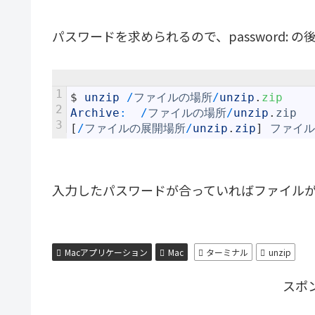
パスワードを求められるので、password:
1
$
unzip
/
ファイルの場所
/
unzip
.
zip
2
Archive
:
/
ファイルの場所
/
unzip
.
zip
3
[
/
ファイルの展開場所
/
unzip
.
zip
]
ファイル
入力したパスワードが合っていればファイル
Macアプリケーション
Mac
ターミナル
unzip
スポ