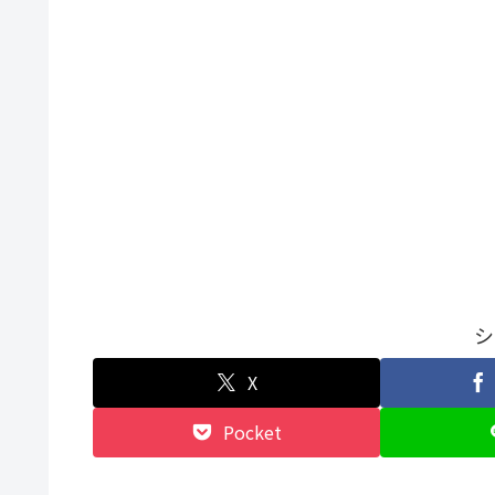
シ
X
Pocket