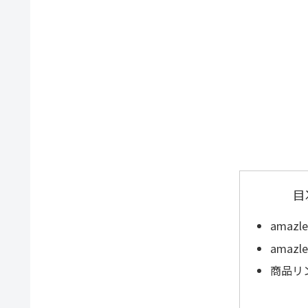
目
amazl
amaz
商品リ