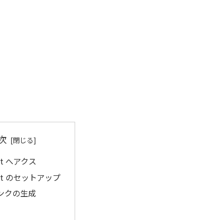
次
et へアクス
let のセットアップ
ンクの生成