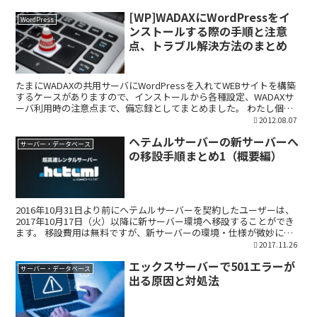
[WP]WADAXにWordPressをイ
WordPress
ンストールする際の手順と注意
点、トラブル解決方法のまとめ
たまにWADAXの共用サーバにWordPressを入れてWEBサイトを構築
するケースがありますので、インストールから各種設定、WADAXサ
ーバ利用時の注意点まで、備忘録としてまとめました。 わたし個人
がインストールする際の手順ですので、「コ...
2012.08.07
ヘテムルサーバーの新サーバーへ
サーバー・データベース
の移設手順まとめ1（概要編）
2016年10月31日より前にヘテムルサーバーを契約したユーザーは、
2017年10月17日（火）以降に新サーバー環境へ移設することができ
ます。 移設費用は無料ですが、新サーバーの環境・仕様が微妙に変
更になりますので、旧サーバーで利用していた...
2017.11.26
エックスサーバーで501エラーが
サーバー・データベース
出る原因と対処法