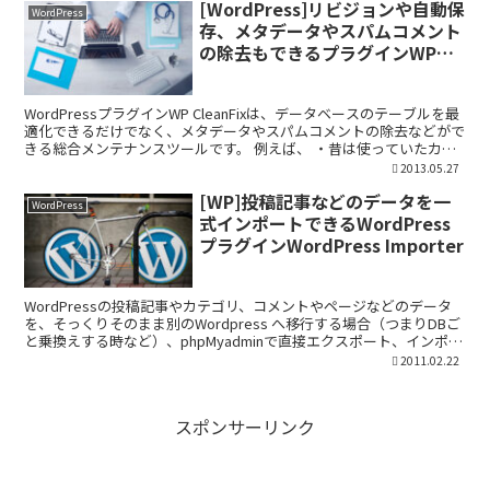
[WordPress]リビジョンや自動保
WordPress
存、メタデータやスパムコメント
の除去もできるプラグインWP
CleanFix
WordPressプラグインWP CleanFixは、データベースのテーブルを最
適化できるだけでなく、メタデータやスパムコメントの除去などがで
きる総合メンテナンスツールです。 例えば、 ・昔は使っていたカス
タムフィールドがゴミとして残ってい...
2013.05.27
[WP]投稿記事などのデータを一
WordPress
式インポートできるWordPress
プラグインWordPress Importer
WordPressの投稿記事やカテゴリ、コメントやページなどのデータ
を、そっくりそのまま別のWordpress へ移行する場合（つまりDBご
と乗換えする時など）、phpMyadminで直接エクスポート、インポー
トすればで早いのですが、 その...
2011.02.22
スポンサーリンク