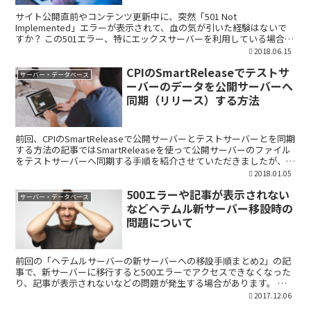
サイト公開直前やコンテンツ更新中に、突然「501 Not
Implemented」エラーが表示されて、血の気が引いた経験はないで
すか？ この501エラー、特にエックスサーバーを利用している場合に
遭遇することがあります。単なるサーバーの不調で...
2018.06.15
CPIのSmartReleaseでテストサ
サーバー・データベース
ーバーのデータを公開サーバーへ
同期（リリース）する方法
前回、CPIのSmartReleaseで公開サーバーとテストサーバーとを同期
する方法の記事ではSmartReleaseを使って公開サーバーのファイル
をテストサーバーへ同期する手順を紹介させていただきましたが、今
回はその逆で、テストサーバーの...
2018.01.05
500エラーや記事が表示されない
サーバー・データベース
などヘテムル新サーバー移設時の
問題について
前回の「ヘテムルサーバーの新サーバーへの移設手順まとめ2」の記
事で、新サーバーに移行すると500エラーでアクセスできなくなった
り、記事が表示されないなどの問題が発生する場合があります。 こ
の記事では、わたしが経験したエラーを中心にその原因と...
2017.12.06