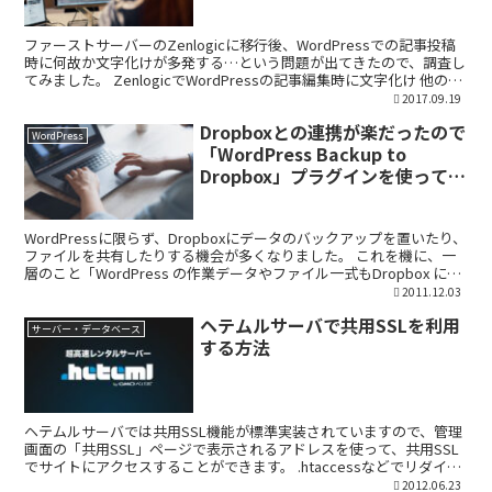
ファーストサーバーのZenlogicに移行後、WordPressでの記事投稿
時に何故か文字化けが多発する…という問題が出てきたので、調査し
てみました。 ZenlogicでWordPressの記事編集時に文字化け 他のサ
ーバーでは発生せず、Z...
2017.09.19
Dropboxとの連携が楽だったので
WordPress
「WordPress Backup to
Dropbox」プラグインを使ってみ
た。
WordPressに限らず、Dropboxにデータのバックアップを置いたり、
ファイルを共有したりする機会が多くなりました。 これを機に、一
層のこと「WordPress の作業データやファイル一式もDropbox に置
けないものか??」とプラ...
2011.12.03
ヘテムルサーバで共用SSLを利用
サーバー・データベース
する方法
ヘテムルサーバでは共用SSL機能が標準実装されていますので、管理
画面の「共用SSL」ページで表示されるアドレスを使って、共用SSL
でサイトにアクセスすることができます。 .htaccessなどでリダイレ
クトの設定とかも必要かもしれませんが、...
2012.06.23