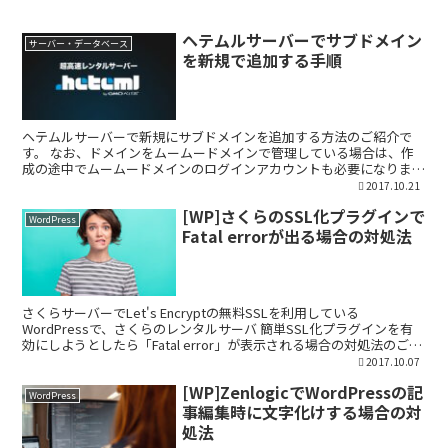
ヘテムルサーバーでサブドメイン
サーバー・データベース
を新規で追加する手順
ヘテムルサーバーで新規にサブドメインを追加する方法のご紹介で
す。 なお、ドメインをムームードメインで管理している場合は、作
成の途中でムームードメインのログインアカウントも必要になります
ので、事前に用意しておきます。 ヘテムルサーバーでサブド...
2017.10.21
[WP]さくらのSSL化プラグインで
WordPress
Fatal errorが出る場合の対処法
さくらサーバーでLet's Encryptの無料SSLを利用している
WordPressで、さくらのレンタルサーバ 簡単SSL化プラグインを有
効にしようとしたら「Fatal error」が表示される場合の対処法のご紹
介です。 SAKURA R...
2017.10.07
[WP]ZenlogicでWordPressの記
WordPress
事編集時に文字化けする場合の対
処法