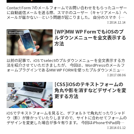
Contact Form 7のメールフォームでお問い合わせをもらったユーザー
に自動返信メールを送る際、スマホのユーザー（キャリアメール）へ
メールが届かない…という問題が起こりました。 自分のスマホ（ソ
フトバンクのiPhone）からメールを送...
2014.12.14
[WP]MW WP FormでもiOSのプ
WordPress
ルダウンメニューを全文表示する
方法
以前の記事で、iOSでselectのプルダウンメニューを全文表示する方
法を紹介させていただきましたが、 今回は、WordPressのメールフ
ォームプラグインであるMW WP FORMを使ったプルダウンメニュー
でも、長い文字の選択肢が「…」で...
2017.08.06
[CSS]iOSのテキストフォームの
CSS
角丸や影を消すなどデザインを変
更する方法
iOSでテキストフォームを見ると、デフォルトで角丸だったりシャド
ウ（影）が掛かっていたりしますので、サイトに合わせてフォームの
デザインを変更した場合が多々有ります。 今回はiPhoneやiPad向け
に、inputのデザインをCSSで補正する...
2014.01.12