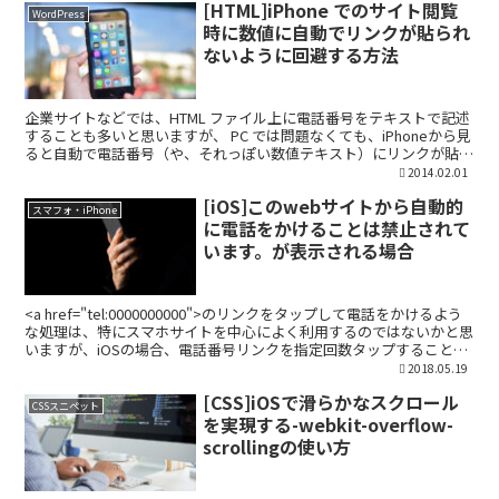
[HTML]iPhone でのサイト閲覧
WordPress
時に数値に自動でリンクが貼られ
ないように回避する方法
企業サイトなどでは、HTML ファイル上に電話番号をテキストで記述
することも多いと思いますが、 PC では問題なくても、iPhoneから見
ると自動で電話番号（や、それっぽい数値テキスト）にリンクが貼ら
れてしまうので、勝手にリンクされないよう...
2014.02.01
[iOS]このwebサイトから自動的
スマフォ・iPhone
に電話をかけることは禁止されて
います。が表示される場合
<a href="tel:0000000000">のリンクをタップして電話をかけるよう
な処理は、特にスマホサイトを中心によく利用するのではないかと思
いますが、iOSの場合、電話番号リンクを指定回数タップすることで
「このwebサイトから自動的...
2018.05.19
[CSS]iOSで滑らかなスクロール
CSSスニペット
を実現する-webkit-overflow-
scrollingの使い方