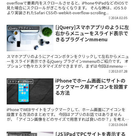
overflowで要素内をスクロールさせると、iPhoneやiPadなどのiOSで
見た場合にスクロールがぎこちなくなります。 そんな時は、iOS 5.0
より実装されたSafari CSSの-webkit-overflow-scrolling...
2014.02.05
[jQuery]スマホアプリのように左
jQueryプラグイン・ライブラリ
右からメニューをスライド表示で
きるプラグインmmenu
スマホアプリのようにアイコンボタンをクリックして左右からメニュ
ーをスライド表示できるjQuery プラグインmmenuのご紹介です。 オ
プションで色々カスタマイズができますが、まずは今回はmmenuの
基本的な設置方法から使い方までをご紹介し...
2013.07.28
iPhoneでホーム画面にサイトの
スマフォ・iPhone
ブックマーク用アイコンを設置す
る方法
iPhoneでWEBサイトをブックマークして、ホーム画面にアイコンを
設置する方法のまとめです。 今回はアプリのお話ではありません
が、「アイコン画像をどのサイズで用意すれば良いのか？」を考える
上で、iPhone、iPad、Android アプ...
2013.06.04
[JS]iPadでPCサイトを表示する
Javascriptスニペット