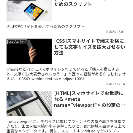
ためのスクリプト
iPadでPCサイトを表示するためのスクリプト
2023.06.01
[CSS]スマホサイトで端末を横に
CSSプロパティ
しても文字サイズを拡大させない
方法
iPhoneなど向けにスマホサイトを作っていると「端末を横にする
と、文字が拡大表示されちゃう！」と困った経験があるかもしれませ
んが、 CSSの-webkit-text-size-adjust:100%
2012.12.16
[HTML]スマホサイトでお世話に
HTML
なる <meta
name=”viewport”> の設定のま
とめ
meta viewportは、デバイスに応じてウィンドウの幅や高さを調整で
きたり、画面を拡大縮小率を調整したりと、表示領域を設定する上で
重要なメタデータです。 特に、スマートホンやiPad などのタブレッ