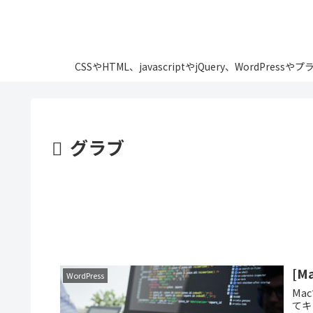
CSSやHTML、javascriptやjQuery、Wo
グラブ
[
WordPress
Ma
てキ