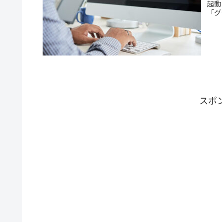
起動
「グ
スポ