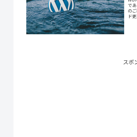
であ
のご
ド更
スポ