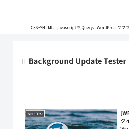
CSSやHTML、javascriptやjQuery、Wo
Background Update Tester
[
WordPress
グイ
Wo