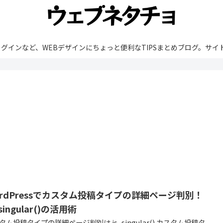
rdPressやプラグインなど、WEBデザインにちょっと便利なTIPSまとめブ
ordPressでカスタム投稿タイプの詳細ページ判別！
_singular()の活用術
タム投稿タイプの詳細ページ判別は is_singular() カスタム投稿タ