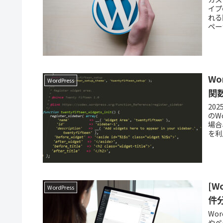
イプ
れる
ペー
W
WordPress
関
20
のW
場合
を利
[
WordPress
件
Wo
やペ