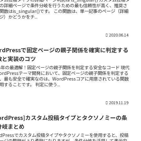
の詳細ページで条件分岐を行うための最も信頼性が高く、推奨さ
関数はis_singular()です。 この関数は、単一記事のページ（詳細
ジ）かどうかをチ...
2020.06.14
ordPressで固定ページの親子関係を確実に判定する
数と実装のコツ
25年の最適解！固定ページの親子関係を判定する安全なコード 現代
ordPressテーマ開発において、固定ページの親子関係を判定する
、最も安全で確実なのは、WordPressコアに用意されている関数
用することです。 判定に使う...
2019.11.19
WordPress]カスタム投稿タイプとタクソノミーの条
分岐まとめ
rdPressでカスタム投稿タイプやタクソノミーを使用すると、投稿
ージの整理がより柔軟になりますが、条件分岐を活用して表示内