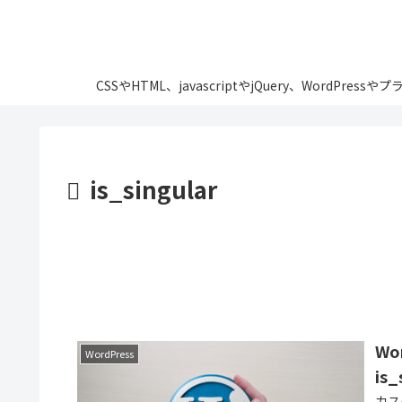
CSSやHTML、javascriptやjQuery、Wo
is_singular
W
WordPress
is
カス