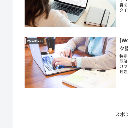
容を
タイ
[
WordPress
ク
特定
認証
けプ
付き
スポ