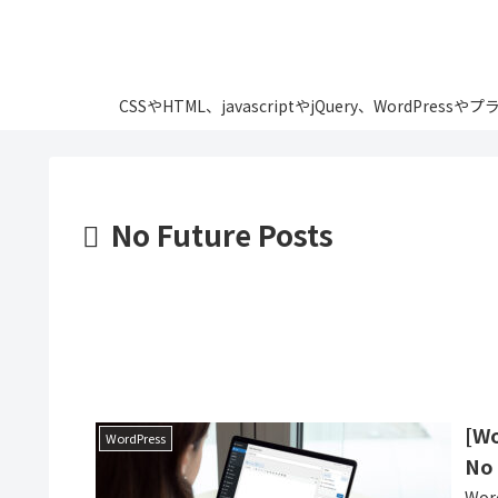
CSSやHTML、javascriptやjQuery、Wo
No Future Posts
[
WordPress
No 
Wo