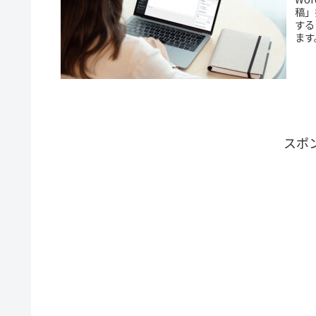
稿」
する
ます
スポ