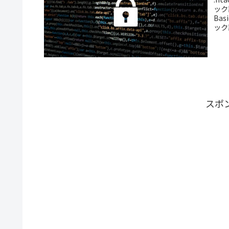
ック
Ba
ック
スポ