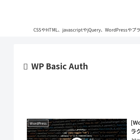
CSSやHTML、javascriptやjQuery、Wo
WP Basic Auth
[W
WordPress
ラグ
.h