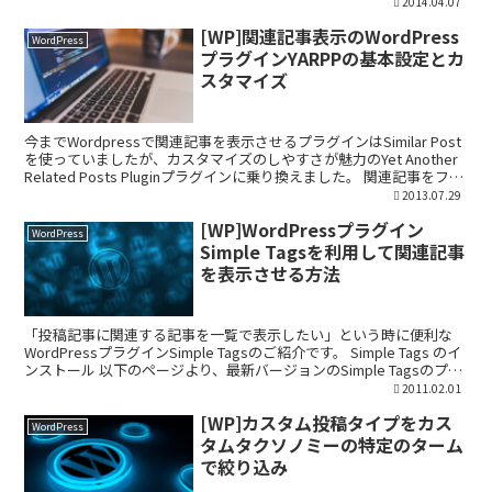
WordPressでタイトルに入れたテキストを改行する...
2014.04.07
[WP]関連記事表示のWordPress
WordPress
プラグインYARPPの基本設定とカ
スタマイズ
今までWordpressで関連記事を表示させるプラグインはSimilar Post
を使っていましたが、カスタマイズのしやすさが魅力のYet Another
Related Posts Pluginプラグインに乗り換えました。 関連記事をフ
ロ...
2013.07.29
[WP]WordPressプラグイン
WordPress
Simple Tagsを利用して関連記事
を表示させる方法
「投稿記事に関連する記事を一覧で表示したい」という時に便利な
WordPressプラグインSimple Tagsのご紹介です。 Simple Tags のイ
ンストール 以下のページより、最新バージョンのSimple Tagsのプラ
グインファイ...
2011.02.01
[WP]カスタム投稿タイプをカス
WordPress
タムタクソノミーの特定のターム
で絞り込み