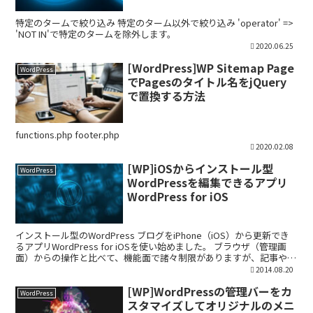
特定のタームで絞り込み 特定のターム以外で絞り込み 'operator' =>
'NOT IN'で特定のタームを除外します。
2020.06.25
[WordPress]WP Sitemap Page
WordPress
でPagesのタイトル名をjQuery
で置換する方法
functions.php footer.php
2020.02.08
[WP]iOSからインストール型
WordPress
WordPressを編集できるアプリ
WordPress for iOS
インストール型のWordPress ブログをiPhone（iOS）から更新でき
るアプリWordPress for iOSを使い始めました。 ブラウザ（管理画
面）からの操作と比べて、機能面で諸々制限がありますが、記事や固
定ページの新規追加・編...
2014.08.20
[WP]WordPressの管理バーをカ
WordPress
スタマイズしてオリジナルのメニ