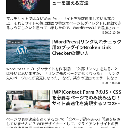
ューを加える方法
マルチサイトではないWordPressサイトを複数運用している都合
上、それらサイトの管理画面や特定のページにダイレクトに移動でき
るようにしたいと思っていましたので、WordPress3.1で追加された
管理バー（Admin Bar）をカスタマ...
2012.10.20
[WordPress]リンク切れチェック
WordPress
用のプラグインBroken Link
Checkerの使い方
WordPressでブログやサイトを作る際に「外部リンク」を貼ること
は多いと思いますが、 「リンク先のページがなくなった」 「リンク
先のページURLが変更になった」 など、某かの理由でエラーになった
リンクを検出してくれるWordPressプ...
2013.03.08
[WP]Contact Form 7のJS・CSS
WordPress
を必要なページでのみ読み込む！
サイト高速化を実現する２つの安
全策
ページの表示速度を遅くするCF7の「全ページ読み込み」問題を放置
していませんか？ WEBデザイナーとして、クライアントサイトの表