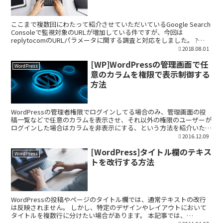
ここまで複数回にわたって紹介させていただいているGoogle Search
Consoleで監視対象のURLが増加している件ですが、今回は
replytocomのURLパラメータに関する調査と対応をしました。 ?
replytocom=パラメー...
2018.08.01
[WP]WordPressの管理画面で任
WordPress
意のカラムを権限で表示制御する
方法
WordPressの管理者権限でログインしてる場合のみ、管理画面の投
稿一覧などで任意のカラムを表示させ、それ以外の権限のユーザーが
ログインした場合はカラムを非表示にする、という方法を紹介いたし
ます。 管理画面の投稿一覧などで権限によってカラ...
2016.12.09
[WordPress]タイトル欄のテキス
WordPress
トを改行する方法
WordPressの投稿やページのタイトル欄では、通常テキストの改行
は反映されません。 しかし、特定のデザインやレイアウトにおいて
タイトルを複数行に分けたい場合があります。 本記事では、