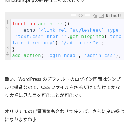
functions.phpの記述はこんな感じです。
Default
1
function
admin_css
(
)
{
2
echo
'<link rel="stylesheet" type
="text/css" href="'
.
get_bloginfo
(
"temp
late_directory"
)
.
'/admin.css">'
;
3
}
4
add_action
(
'login_head'
,
'admin_css'
)
;
幸い、WordPress のデフォルトのログイン画面はシンプ
ルな構造なので、CSS ファイルを触るだけでだけでかな
り大幅に見た目を可能ことが可能です。
オリジナルの背景画像も合わせて使えば、さらに良い感じ
になりますね♪