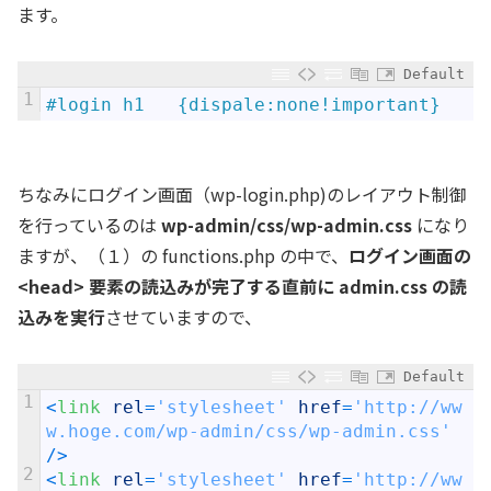
ます。
Default
1
#login h1	{dispale:none!important}
ちなみにログイン画面（wp-login.php)のレイアウト制御
を行っているのは
wp-admin/css/wp-admin.css
になり
ますが、（１）の functions.php の中で、
ログイン画面の
<head> 要素の読込みが完了する
直前
に admin.css の読
込みを実行
させていますので、
Default
1
<
link 
rel
=
'stylesheet'
href
=
'http://ww
w.hoge.com/wp-admin/css/wp-admin.css'
/
>
2
<
link 
rel
=
'stylesheet'
href
=
'http://ww