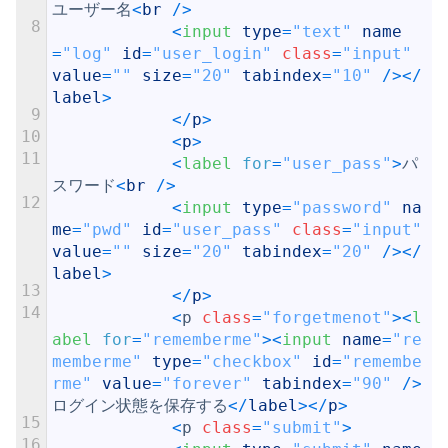
ユーザー名
<
br
/
>
8
<
input 
type
=
"text"
name
=
"log"
id
=
"user_login"
class
=
"input"
value
=
""
size
=
"20"
tabindex
=
"10"
/
>
<
/
label
>
9
<
/
p
>
10
<
p
>
11
<
label 
for
=
"user_pass"
>
パ
スワード
<
br
/
>
12
<
input 
type
=
"password"
na
me
=
"pwd"
id
=
"user_pass"
class
=
"input"
value
=
""
size
=
"20"
tabindex
=
"20"
/
>
<
/
label
>
13
<
/
p
>
14
<
p
class
=
"forgetmenot"
>
<
l
abel 
for
=
"rememberme"
>
<
input 
name
=
"re
memberme"
type
=
"checkbox"
id
=
"remembe
rme"
value
=
"forever"
tabindex
=
"90"
/
>
ログイン状態を保存する
<
/
label
>
<
/
p
>
15
<
p
class
=
"submit"
>
16