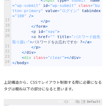
<
input 
type
=
"submit"
name
=
"wp-submit"
id
=
"wp-submit"
class
=
"bu
tton-primary"
value
=
"ログイン"
tabindex
=
"100"
/
>
17
<
/
p
>
18
<
/
form
>
19
<
p
id
=
"nav"
>
20
<
a
href
=
""
title
=
"パスワード紛失
取り扱い"
>
パスワードをお忘れですか
?
<
/
a
>
21
<
/
p
>
22
<
/
div
>
23
<
div 
class
=
"clear"
>
<
/
div
>
24
<
/
body
>
上記構造から、CSSでレイアウト制御する際に必要になる
タグは概ね以下の部分になると思います。
Default