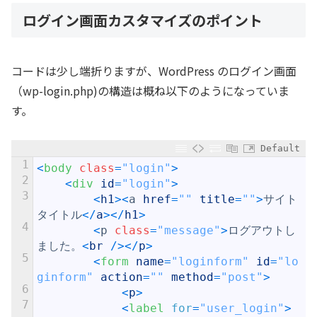
ログイン画面カスタマイズのポイント
コードは少し端折りますが、WordPress のログイン画面
（wp-login.php)の構造は概ね以下のようになっていま
す。
Default
1
<
body 
class
=
"login"
>
2
<
div 
id
=
"login"
>
3
<
h1
>
<
a
href
=
""
title
=
""
>
サイト
タイトル
<
/
a
>
<
/
h1
>
4
<
p
class
=
"message"
>
ログアウトし
ました。
<
br
/
>
<
/
p
>
5
<
form 
name
=
"loginform"
id
=
"lo
ginform"
action
=
""
method
=
"post"
>
6
<
p
>
7
<
label 
for
=
"user_login"
>