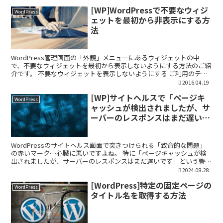
[WP]WordPressで不要なウィジ
WordPress
ェットを最初から非表示にする方
法
WordPress管理画面の「外観」メニューにあるウィジェットの中
で、不要なウィジェットを最初から表示しないようにする方法のご紹
介です。 不要なウィジェットを表示しないようにする ご利用のテー
マのfunctions.php に以下のコードを...
2016.04.19
[WP]サイトヘルスで「ページキ
WordPress
ャッシュが検出されましたが、サ
ーバーのレスポンスはまだ遅いで
す」が表示される場合の対処法
WordPressのサイトヘルス画面で突きつけられる「致命的な問題」
の赤いマーク…心臓に悪いですよね。 特に「ページキャッシュが検
出されましたが、サーバーのレスポンスはまだ遅いです」という警
告。これ、キャッシュプラグインを入れただけでは消え...
2024.08.28
[WordPress]特定の固定ページの
WordPress
タイトル名を取得する方法