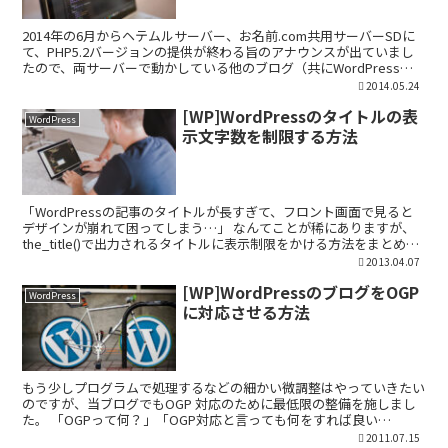
2014年の6月からヘテムルサーバー、お名前.com共用サーバーSDに
て、PHP5.2バージョンの提供が終わる旨のアナウンスが出ていまし
たので、両サーバーで動かしている他のブログ（共にWordPress）
のPHP バージョンを5.4 以上に...
2014.05.24
[WP]WordPressのタイトルの表
WordPress
示文字数を制限する方法
「WordPressの記事のタイトルが長すぎて、フロント画面で見ると
デザインが崩れて困ってしまう…」 なんてことが稀にありますが、
the_title()で出力されるタイトルに表示制限をかける方法をまとめま
した。 「functions.php...
2013.04.07
[WP]WordPressのブログをOGP
WordPress
に対応させる方法
もう少しプログラムで処理するなどの細かい微調整はやっていきたい
のですが、当ブログでもOGP 対応のために最低限の整備を施しまし
た。 「OGPって何？」「OGP対応と言っても何をすれば良い
の？？」についてはなどのサイトで詳しく説明されています...
2011.07.15