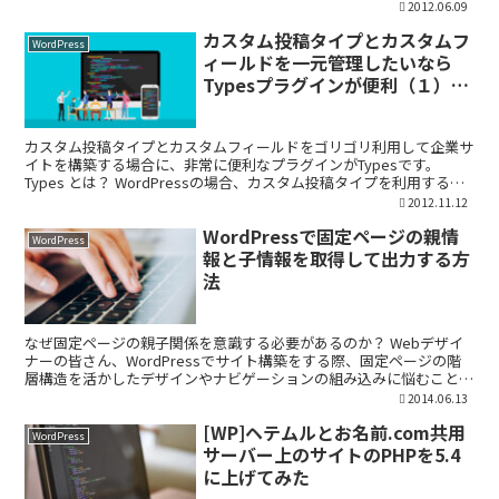
変更する方法をご紹介します...
2012.06.09
カスタム投稿タイプとカスタムフ
WordPress
ィールドを一元管理したいなら
Typesプラグインが便利（１）カ
スタム投稿タイプとカスタムタク
ソノミー
カスタム投稿タイプとカスタムフィールドをゴリゴリ利用して企業サ
イトを構築する場合に、非常に便利なプラグインがTypesです。
Types とは？ WordPressの場合、カスタム投稿タイプを利用するた
めには「Custom Post Typ...
2012.11.12
WordPressで固定ページの親情
WordPress
報と子情報を取得して出力する方
法
なぜ固定ページの親子関係を意識する必要があるのか？ Webデザイ
ナーの皆さん、WordPressでサイト構築をする際、固定ページの階
層構造を活かしたデザインやナビゲーションの組み込みに悩むことは
ありませんか？ 特に企業サイトやサービス紹介ペ...
2014.06.13
[WP]ヘテムルとお名前.com共用
WordPress
サーバー上のサイトのPHPを5.4
に上げてみた