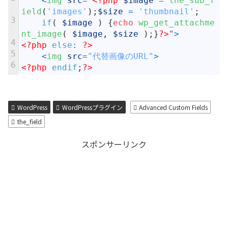
<
img 
src
=
"
<?php
$image
=
the_sub_f
ield
(
'images'
)
;
$size
=
'thumbnail'
;
3
if
(
$image
)
{
echo
wp_get_attachme
nt_image
(
$image
,
$size
)
;
}
?>
"
>
4
<?php
else
:
?>
5
<
img 
src
=
"代替画像のURL"
>
6
<?php
endif
;
?>
WordPress
WordPressプラグイン
Advanced Custom Fields
the_field
スポンサーリンク