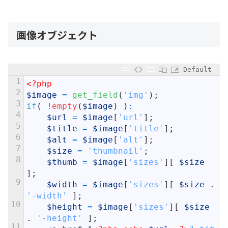
画像オブジェクト
Default
1
<?php
2
$image
=
get_field
(
'img'
)
;
3
if
(
!
empty
(
$image
)
)
:
4
$url
=
$image
[
'url'
]
;
5
$title
=
$image
[
'title'
]
;
6
$alt
=
$image
[
'alt'
]
;
7
$size
=
'thumbnail'
;
8
$thumb
=
$image
[
'sizes'
]
[
$size
]
;
9
$width
=
$image
[
'sizes'
]
[
$size
.
'-width'
]
;
10
$height
=
$image
[
'sizes'
]
[
$size
.
'-height'
]
;
11