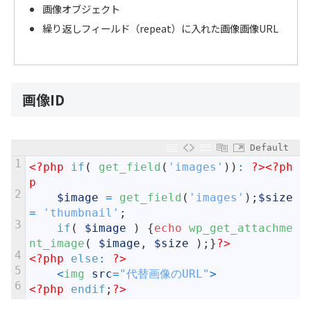
画像オブジェクト
繰り返しフィールド（repeat）に入れた画像画像URL
画像ID
Default
1
<?php
if
(
get_field
(
'images'
)
)
:
?>
<?ph
p
2
$image
=
get_field
(
'images'
)
;
$size
=
'thumbnail'
;
3
if
(
$image
)
{
echo
wp_get_attachme
nt_image
(
$image
,
$size
)
;
}
?>
4
<?php
else
:
?>
5
<
img 
src
=
"代替画像のURL"
>
6
<?php
endif
;
?>