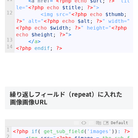
<
a
href
=
"
<?php
echo
$url
;
?>
" tit
le="
<?php
echo
$title
;
?>
">
12
		<img src="
<?php
echo
$thumb
;
?>
" alt="
<?php
echo
$alt
;
?>
" width="
<?php
echo
$width
;
?>
" height="
<?php
echo
$height
;
?>
"
>
13
<
/
a
>
14
<?php
endif
;
?>
繰り返しフィールド（repeat）に入れた
画像画像URL
Default
1
<?php
if
(
get_sub_field
(
'images'
)
)
:
?>
2