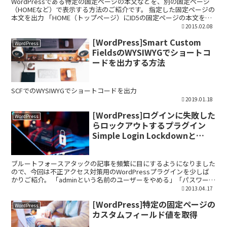
WordPressである特定の固定ページの本文などを、別の固定ページ
（HOMEなど）で表示する方法のご紹介です。 指定した固定ページの
本文を出力 「HOME（トップページ）にID5の固定ページの本文を表
示させる」という例を紹介致します。 H...
2015.02.08
[WordPress]Smart Custom
WordPress
FieldsのWYSIWYGでショートコ
ードを出力する方法
SCFでのWYSIWYGでショートコードを出力
2019.01.18
[WordPress]ログインに失敗した
WordPress
らロックアウトするプラグイン
Simple Login Lockdownと
Limit Login Attemptsの比較
ブルートフォースアタックの記事を頻繁に目にするようになりました
ので、今回は不正アクセス対策用のWordPressプラグインを少しば
かりご紹介。 「adminという名前のユーザーをやめる」「パスワード
は推測されにくいモノとし、且つ定期的に変更...
2013.04.17
[WordPress]特定の固定ページの
WordPress
カスタムフィールド値を取得