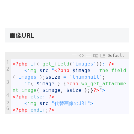
画像URL
Default
1
<?php
if
(
get_field
(
'images'
)
)
:
?>
2
<
img 
src
=
"
<?php
$image
=
the_field
(
'images'
)
;
$size
=
'thumbnail'
;
3
if
(
$image
)
{
echo
wp_get_attachme
nt_image
(
$image
,
$size
)
;
}
?>
"
>
4
<?php
else
:
?>
5
<
img 
src
=
"代替画像のURL"
>
6
<?php
endif
;
?>