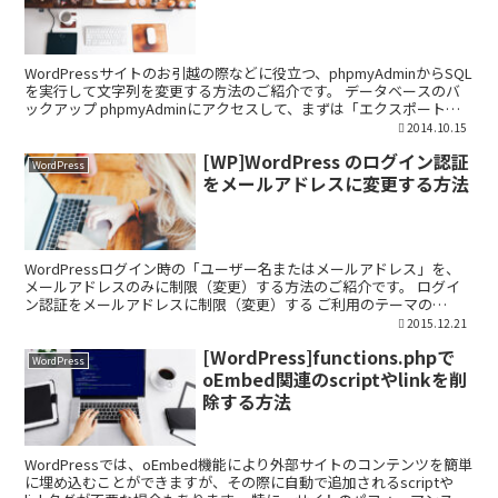
WordPressサイトのお引越の際などに役立つ、phpmyAdminからSQL
を実行して文字列を変更する方法のご紹介です。 データベースのバ
ックアップ phpmyAdminにアクセスして、まずは「エクスポート」
よりデータベースのバックアッ...
2014.10.15
[WP]WordPress のログイン認証
WordPress
をメールアドレスに変更する方法
WordPressログイン時の「ユーザー名またはメールアドレス」を、
メールアドレスのみに制限（変更）する方法のご紹介です。 ログイ
ン認証をメールアドレスに制限（変更）する ご利用のテーマの
functions.phpに以下のような記述を追記し...
2015.12.21
[WordPress]functions.phpで
WordPress
oEmbed関連のscriptやlinkを削
除する方法
WordPressでは、oEmbed機能により外部サイトのコンテンツを簡単
に埋め込むことができますが、その際に自動で追加されるscriptや