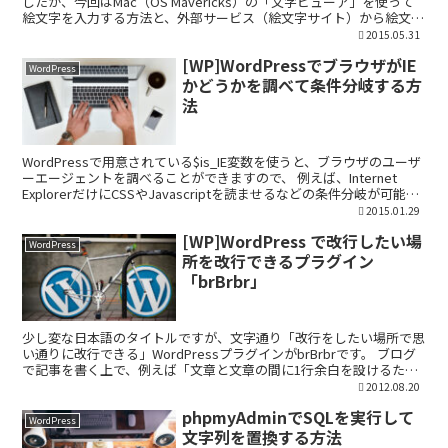
したが、今回はMac（OS Mavericks）の「文字ビューア」を使って
絵文字を入力する方法と、外部サービス（絵文字サイト）から絵文字
を利用する方法をそれぞれ紹介させ...
2015.05.31
[WP]WordPressでブラウザがIE
WordPress
かどうかを調べて条件分岐する方
法
WordPressで用意されている$is_IE変数を使うと、ブラウザのユーザ
ーエージェントを調べることができますので、 例えば、Internet
ExplorerだけにCSSやJavascriptを読ませるなどの条件分岐が可能に
なります。 ...
2015.01.29
[WP]WordPress で改行したい場
WordPress
所を改行できるプラグイン
「brBrbr」
少し変な日本語のタイトルですが、文字通り「改行をしたい場所で思
い通りに改行できる」WordPressプラグインがbrBrbrです。 ブログ
で記事を書く上で、例えば「文章と文章の間に1行余白を設けるため
に改行」を入れようと思っても、WordP...
2012.08.20
phpmyAdminでSQLを実行して
WordPress
文字列を置換する方法