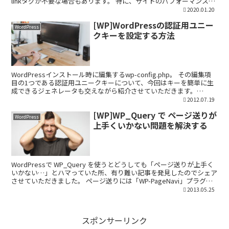
linkタグが不要な場合もあります。 特に、サイトのパフォーマンス向
上や不要なリソースの削減を目指す...
2020.01.20
[WP]WordPressの認証用ユニー
WordPress
クキーを設定する方法
WordPressインストール時に編集するwp-config.php。 その編集項
目の1つである認証用ユニークキーについて、今回はキーを簡単に生
成できるジェネレータも交えながら紹介させていただきます。
WordPressの認証用ユニークキー...
2012.07.19
[WP]WP_Query で ページ送りが
WordPress
上手くいかない問題を解決する
WordPressで WP_Query を使うとどうしても「ページ送りが上手く
いかない…」とハマっていた所、有り難い記事を発見したのでシェア
させていただきました。 ページ送りには「WP-PageNavi」プラグイ
ンを使い、WP_Query ...
2013.05.25
スポンサーリンク