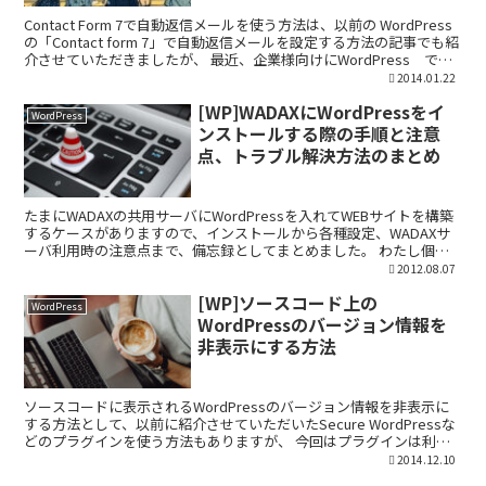
Contact Form 7で自動返信メールを使う方法は、以前の WordPress
の「Contact form 7」で自動返信メールを設定する方法の記事でも紹
介させていただきましたが、 最近、企業様向けにWordPress でサ
イトを構築...
2014.01.22
[WP]WADAXにWordPressをイ
WordPress
ンストールする際の手順と注意
点、トラブル解決方法のまとめ
たまにWADAXの共用サーバにWordPressを入れてWEBサイトを構築
するケースがありますので、インストールから各種設定、WADAXサ
ーバ利用時の注意点まで、備忘録としてまとめました。 わたし個人
がインストールする際の手順ですので、「コ...
2012.08.07
[WP]ソースコード上の
WordPress
WordPressのバージョン情報を
非表示にする方法
ソースコードに表示されるWordPressのバージョン情報を非表示に
する方法として、以前に紹介させていただいたSecure WordPressな
どのプラグインを使う方法もありますが、 今回はプラグインは利用
せずに、functions.php...
2014.12.10