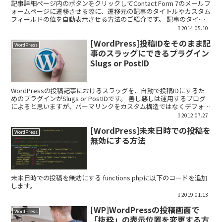
記事詳細ページ内のボタンをクリックしてContact Form 7のメールフ
ォームページに遷移させる際に、遷移元の記事のタイトルやカスタム
フィールドの値を自動表示させる方法のご紹介です。 記事のタイト
ルとカスタムフィールドの値をContac...
2014.05.10
[WordPress]投稿IDをそのまま記
WordPress
事のスラッグにできるプラグイン
Slugs or PostID
WordPressの投稿記事におけるスラッグを、自動で投稿IDにするた
めのプラグインがSlugs or PostIDです。 善し悪しは運用するブログ
によると思いますが、パーマリンクをカスタム構造ではなくデフォル
トのまま使っている場合、記事の...
2012.07.27
[WordPress]未来日時での投稿を
WordPress
無効にする方法
未来日時での投稿を無効にする functions.phpに以下のコードを追加
します。
2019.01.13
[WP]WordPressの投稿画面で
WordPress
「抜粋」の表示位置を変更する方