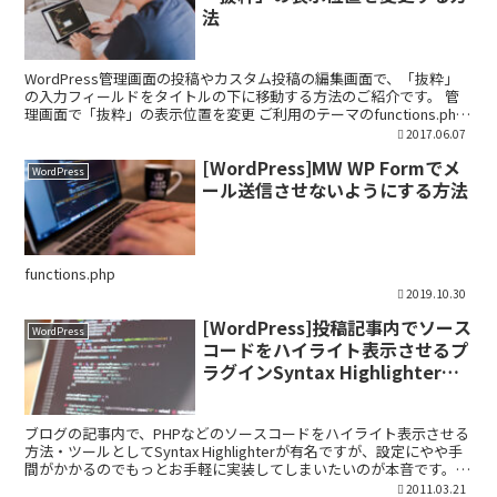
法
WordPress管理画面の投稿やカスタム投稿の編集画面で、「抜粋」
の入力フィールドをタイトルの下に移動する方法のご紹介です。 管
理画面で「抜粋」の表示位置を変更 ご利用のテーマのfunctions.php
に以下のコードを追加します。 参考...
2017.06.07
[WordPress]MW WP Formでメ
WordPress
ール送信させないようにする方法
functions.php
2019.10.30
[WordPress]投稿記事内でソース
WordPress
コードをハイライト表示させるプ
ラグインSyntax Highlighterの
設定方法
ブログの記事内で、PHPなどのソースコードをハイライト表示させる
方法・ツールとしてSyntax Highlighterが有名ですが、設定にやや手
間がかかるのでもっとお手軽に実装してしまいたいのが本音です。
そこでWordPress の場合、...
2011.03.21