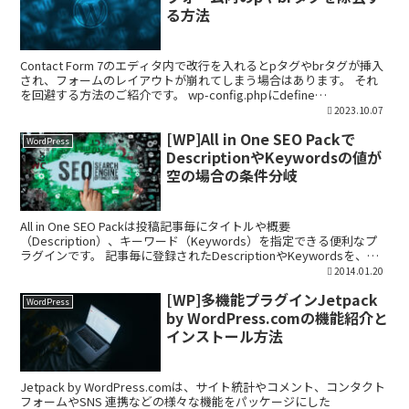
る方法
Contact Form 7のエディタ内で改行を入れるとpタグやbrタグが挿入
され、フォームのレイアウトが崩れてしまう場合はあります。 それ
を回避する方法のご紹介です。 wp-config.phpにdefine
('WPCF7_AUTOP'...
2023.10.07
[WP]All in One SEO Packで
WordPress
DescriptionやKeywordsの値が
空の場合の条件分岐
All in One SEO Packは投稿記事毎にタイトルや概要
（Description）、キーワード（Keywords）を指定できる便利なプ
ラグインです。 記事毎に登録されたDescriptionやKeywordsを、
metaタグ以外の...
2014.01.20
[WP]多機能プラグインJetpack
WordPress
by WordPress.comの機能紹介と
インストール方法
Jetpack by WordPress.comは、サイト統計やコメント、コンタクト
フォームやSNS 連携などの様々な機能をパッケージにした