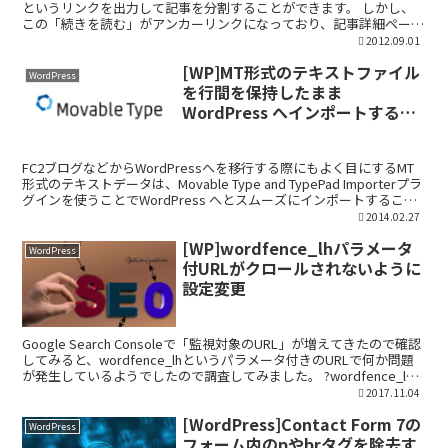
というリンクを出力して記事を分割することができます。 しかし、
この「続きを読む」がアンカーリンクになっており、記事詳細ページ
（single.php）にランディン...
2012.09.01
[WP]MT形式のテキストファイル
WordPress
を行間を保持したまま
WordPress へインポートする方
法
FC2ブログなどからWordPressへを移行する際にもよく目にするMT
形式のテキストデータは、Movable Type and TypePad Importerプラ
グインを使うことでWordPress へとスムーズにインポートすること
がで...
2014.02.27
[WP]wordfence_lhパラメータ
WordPress
付URLがクロールされないように
設定変更
Google Search Consoleで「監視対象のURL」が増えてきたので確認
してみると、wordfence_lhというパラメータ付きのURLで何か問題
が発生しているようでしたので調査してみました。 ?wordfence_lh=
とは何...
2017.11.04
[WordPress]Contact Form 7の
WordPress
フォーム内のpやbrタグを除去す