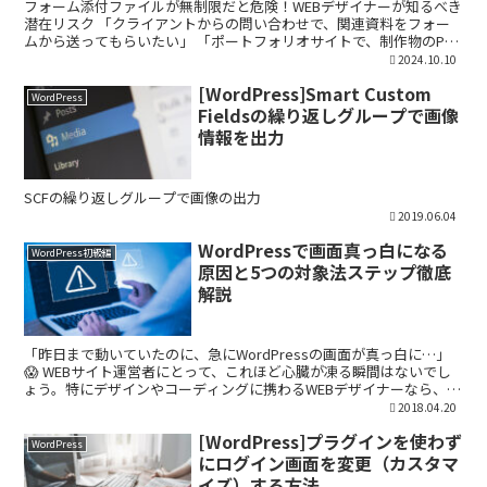
フォーム添付ファイルが無制限だと危険！WEBデザイナーが知るべき
潜在リスク 「クライアントからの問い合わせで、関連資料をフォー
ムから送ってもらいたい」 「ポートフォリオサイトで、制作物のPDF
ファイルをアップロードしてほしい」 WordPr...
2024.10.10
[WordPress]Smart Custom
WordPress
Fieldsの繰り返しグループで画像
情報を出力
SCFの繰り返しグループで画像の出力
2019.06.04
WordPressで画面真っ白になる
WordPress初級編
原因と5つの対象法ステップ徹底
解説
「昨日まで動いていたのに、急にWordPressの画面が真っ白に…」
😱 WEBサイト運営者にとって、これほど心臓が凍る瞬間はないでし
ょう。特にデザインやコーディングに携わるWEBデザイナーなら、自
分で何とかしたいと強く思うはずです。 わたし...
2018.04.20
[WordPress]プラグインを使わず
WordPress
にログイン画面を変更（カスタマ
イズ）する方法