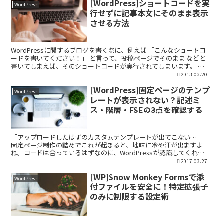
[WordPress]ショートコードを実
WordPress
行せずに記事本文にそのまま表示
させる方法
WordPressに関するブログを書く際に、例えば 「こんなショートコ
ードを書いてください！」 と言って、投稿ページでそのまま などと
書いてしまえば、そのショートコードが実行されてしまいます。 シ
ョートコードを実行せずに文字列として表示させ...
2013.03.20
[WordPress]固定ページのテンプ
WordPress
レートが表示されない？記述ミ
ス・階層・FSEの3点を確認する
「アップロードしたはずのカスタムテンプレートが出てこない…」
固定ページ制作の詰めでこれが起きると、地味に冷や汗が出ますよ
ね。コードは合っているはずなのに、WordPressが認識してくれな
い。 今回は、フリーランス歴15年の私が現場で何度...
2017.03.27
[WP]Snow Monkey Formsで添
WordPress
付ファイルを安全に！特定拡張子
のみに制限する設定術