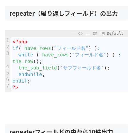
repeater（繰り返しフィールド）の出力
Default
1
<?php
2
if
(
have_rows
(
"フィールド名"
)
)
:
3
while
(
have_rows
(
"フィールド名"
)
)
:
the_row
(
)
;
4
the_sub_field
(
'サブフィールド名'
)
;
5
endwhile
;
6
endif
;
7
?>
repeaterフィールドの中から10件出力