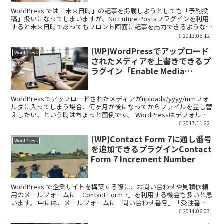
WordPress では「未来日時」の記事を掲載しようとしても「予約投
稿」扱いになってしまいますが、No Future Postsプラグインを利用
すると未来日時であってもフロント画面に記事を出力できるようなり
ます。 投稿IDやカテゴリIDを...
2013.06.12
[WP]WordPressでアップロード
WordPress
されたメディアを上書きできるプ
ラグイン「Enable Media
Replace」
WordPressでアップロードされたメディアがuploads/yyyy/mmフォ
ルダに入ってしまう場合、何ヶ月か後になってからファイルを差し替
えしたい、という時はちょっと面倒です。 WordPressはデフォルト
でメディアを上書きする機能...
2017.11.22
[WP]Contact Form 7に通し番号
WordPress
を追加できるプラグインContact
Form 7 Increment Number
WordPress で企業サイトを構築する際に、お問い合わせや見積依頼
用のメールフォームに「Contact Form 7」を利用する機会も多いと思
います。 中には、メールフォームに「問い合わせ番号」「受注番
号」を付けて管理したいという要望も...
2014.06.03