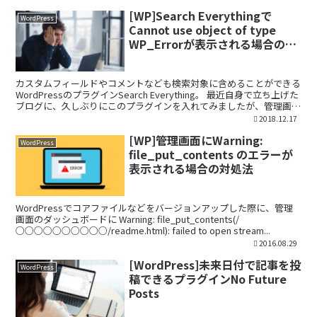
[WP]Search Everythingで
WordPress
Cannot use object of type
WP_Errorが表示される場合の対
処法
カスタムフィールドやコメントなども検索対象に含めることができる
WordPressのプラグインSearch Everything。 最近自身で立ち上げた
ブログに、久しぶりにこのプラグインを入れてみましたが、管理画面
の投稿ページで記事を公開しよ...
2018.12.17
[WP]管理画面にWarning:
WordPress
file_put_contents のエラーが
表示される場合の対処法
WordPressでコアファイルなどをバージョンアップした際に、管理
画面のダッシュボードに Warning: file_put_contents(/
○○○○○○○○○○/readme.html): failed to open stream...
2016.08.29
[WordPress]未来日付で記事を投
WordPress
稿できるプラグインNo Future
Posts