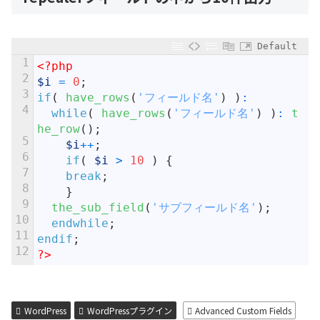
Default
1
<?php
2
$i
=
0
;
3
if
(
have_rows
(
'フィールド名'
)
)
:
4
while
(
have_rows
(
'フィールド名'
)
)
:
t
he_row
(
)
;
5
$i
++
;
6
if
(
$i
>
10
)
{
7
break
;
8
}
9
the_sub_field
(
'サブフィールド名'
)
;
10
endwhile
;
11
endif
;
12
?>
WordPress
WordPressプラグイン
Advanced Custom Fields