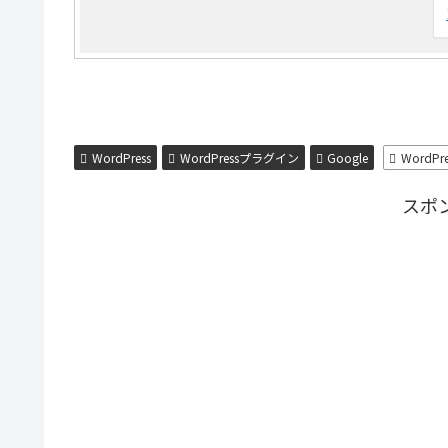
WordPress
WordPressプラグイン
Google
WordPre
スポ