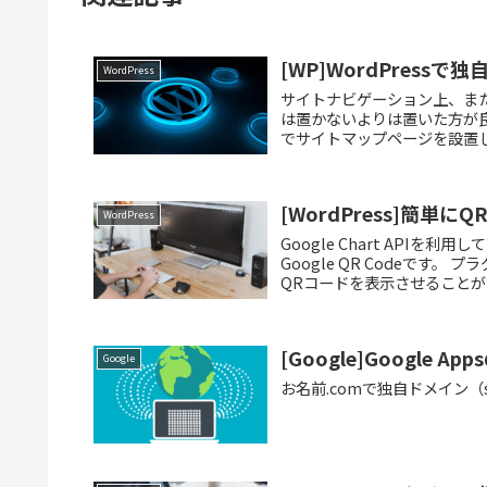
[WP]WordPres
WordPress
サイトナビゲーション上、ま
は置かないよりは置いた方が
でサイトマップページを設置し
[WordPress]簡単に
WordPress
Google Chart APIを
Google QR Codeで
QRコードを表示させることがで
[Google]Google
Google
お名前.comで独自ドメイン（sam