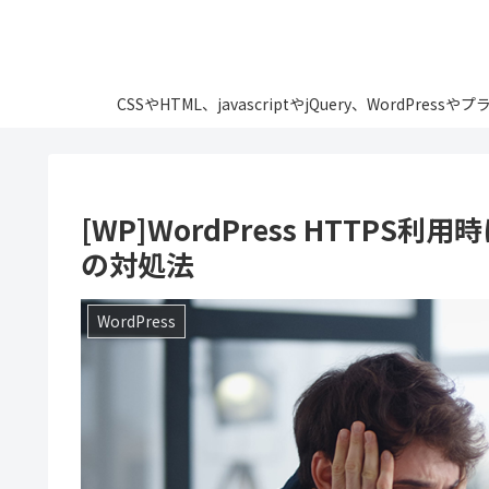
CSSやHTML、javascriptやjQuery、Wo
[WP]WordPress HTTPS利
の対処法
WordPress