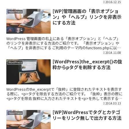
へログイ...
2016.12.15
[WP]管理画面の「表示オプショ
WordPress
ン」や「ヘルプ」リンクを非表示
にする方法
WordPress 管理画面の右上にある「表示オプション」と「ヘルプ」
のリンクを非表示にする方法のご紹介です。 「表示オプション」や
「ヘルプ」を非表示にする ご利用のテーマ内のfunctions.phpに以下
のコードを追加します。
2014.11.08
[WordPress]the_excerpt()の抜
WordPress
粋からpタグを削除する方法
WordPressのthe_excerptで「抜粋」に登録されたテキストを表示す
る際に、<p>タグを除去する方法のご紹介です。 「抜粋」表示の際に
<p>タグを除去 抜粋に入力されたテキストを<p>を外して表示する場
合は、ご利用のテーマ内のf...
2014.03.13
[WP]WordPressでタグとカテゴ
WordPress
リーをリンク無しで出力する方法