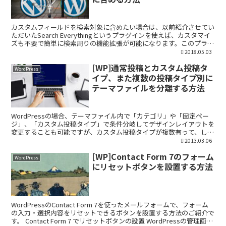
カスタムフィールドを検索対象に含めたい場合は、以前紹介させてい
ただいたSearch Everythingというプラグインを使えば、カスタマイ
ズも不要で簡単に検索周りの機能拡張が可能になります。このプラグ
イン、例えばコメントまで検索対象に含め...
2018.05.03
[WP]通常投稿とカスタム投稿タ
WordPress
イプ、また複数の投稿タイプ別に
テーマファイルを分離する方法
WordPressの場合、テーマファイル内で「カテゴリ」や「固定ペー
ジ」、「カスタム投稿タイプ」で条件分岐してデザインレイアウトを
変更することも可能ですが、カスタム投稿タイプが複数有って、しか
もそれぞれ全く異なったデザインが必要になる時は、...
2013.03.06
[WP]Contact Form 7のフォーム
WordPress
にリセットボタンを設置する方法
WordPressのContact Form 7を使ったメールフォームで、フォーム
の入力・選択内容をリセットできるボタンを設置する方法のご紹介で
す。 Contact Form 7 でリセットボタンの設置 WordPressの管理画面