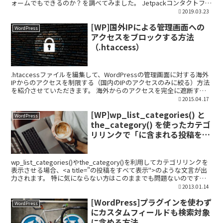
ォームでもできるのか？を調べてみました。 Jetpackコンタクトフォ
ームで送信後にサンクスペー...
2019.03.23
[WP]国外IPによる管理画面への
WordPress
アクセスをブロックする方法
（.htaccess）
.htaccessファイルを編集して、WordPressの管理画面に対する海外
IPからのアクセスを制限する（国内のIPのアクセスのみに絞る）方法
を紹介させていただきます。 海外からのアクセスを完全に遮断する
わけではないですが、特別なプラグイ...
2015.04.17
[WP]wp_list_categories() と
WordPress
the_category() を使ったカテゴ
リリンクで「に含まれる投稿をす
べて表示」を非表示にする方法
wp_list_categories()やthe_category()を利用してカテゴリリンクを
表示させる場合、<a title="の投稿をすべて表示">のような文言が出
力されます。 特に気にならない方はこのままでも問題ないのです
が、不要な...
2013.01.14
[WordPress]プラグインを使わず
WordPress
にカスタムフィールドも検索対象
に含める方法