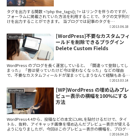
タグを出力する関数 <?php the_tags(); ?> はリンクを伴うのですが、
フォーラムに掲載されていた方法を利用することで、タグの文字列だ
けを出力することができます。 当ブログでは記事のタグを
<name="Keywords" c...
2013.06.18
[WordPress]不要なカスタムフィ
WordPress
ールドを削除できるプラグイン
Delete Custom Fields
WordPress のブログを長く運営していると、 「間違って登録してし
まった」 「昔は使っていたけど今は使わなくなった」 などの理由
で、不要なカスタムフィールドが溜まってしまうなんて経験もあるの
ではないかと思いますが、 今回はそのような使...
2013.03.14
[WP]WordPress の埋め込みプレ
WordPress
ビュー表示の横幅を100%にする
方法
WordPress4.4から、投稿などの本文にURLを貼付けるだけで、タイ
トル、抜粋、アイキャッチ画像を埋め込んだプレビュー表示が使える
ようになりましたが、今回はこのプレビュー表示の横幅を、ブログの
コンテンツ幅に合わせて100%表示にする方...
2016.04.25