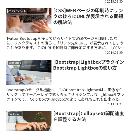
インの新規追...
2015.07.30
[CSS]WEBページの印刷時にリン
CSSスニペット
クの後ろにURLが表示される問題
の解決法
Twitter Bootstrapを使っているサイトでWEBページを印刷した際
に、リンクテキストの後ろに「リンク先のURL」が表示されてしまう
ことがあります。 このURLを印刷時に非表示にする方法が、【CSS】
印刷するとリンクの後ろにURL...
2014.07.29
[Bootstrap]Lightboxプラグイン
Bootstrap
Bootstrap Lightboxの使い方
Bootstrapのモーダル機能ベースのBootstrap Lightboxは、画像をク
リックしてオーバーレイで拡大表示させるシンプルなLightbox系プラ
グインです。 ColorboxやFancyboxのようにあれもこれも出来るとい
う訳...
2013.04.21
[Bootstrap]Collapseの開閉速度
Bootstrap
を調整する方法