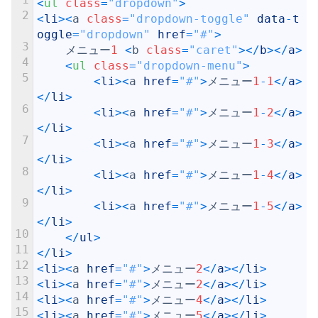
<
ul 
class
=
"dropdown"
>
2
<
li
>
<
a
class
=
"dropdown-toggle"
data
-
t
oggle
=
"dropdown"
href
=
"#"
>
3
メニュー
1
<
b
class
=
"caret"
>
<
/
b
>
<
/
a
>
4
<
ul 
class
=
"dropdown-menu"
>
5
<
li
>
<
a
href
=
"#"
>
メニュー
1
-
1
<
/
a
>
<
/
li
>
6
<
li
>
<
a
href
=
"#"
>
メニュー
1
-
2
<
/
a
>
<
/
li
>
7
<
li
>
<
a
href
=
"#"
>
メニュー
1
-
3
<
/
a
>
<
/
li
>
8
<
li
>
<
a
href
=
"#"
>
メニュー
1
-
4
<
/
a
>
<
/
li
>
9
<
li
>
<
a
href
=
"#"
>
メニュー
1
-
5
<
/
a
>
<
/
li
>
10
<
/
ul
>
11
<
/
li
>
12
<
li
>
<
a
href
=
"#"
>
メニュー
2
<
/
a
>
<
/
li
>
13
<
li
>
<
a
href
=
"#"
>
メニュー
2
<
/
a
>
<
/
li
>
14
<
li
>
<
a
href
=
"#"
>
メニュー
4
<
/
a
>
<
/
li
>
15
<
li
>
<
a
href
=
"#"
>
メニュー
5
<
/
a
>
<
/
li
>