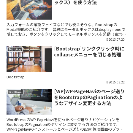
ックス）を使う方法
入力フォームの確認フェイズなどでも使えそうな、Bootstrapの
Modal機能のご紹介です。 普段はモーダルボックスはdisplay:noneで
隠しておき、ボタンをクリックしてモーダルボックスを起動（表示）
させるイメージになります。 Bo...
2013.07.20
[Bootstrap]リンククリック時に
Bootstrap
collapseメニューを閉じる処理
Bootstrap
2015.03.22
[WP]WP-PageNaviのページ送り
WordPress
をBootstrapのPaginationのよ
うなデザイン変更する方法
WordPressのWP-PageNaviを使ったページ送りナビゲーションを
BootstrapのPaginationのデザインに変更する方法のご紹介です。
WP-PageNaviのインストールとページ送りの設置 管理画面のプラグ