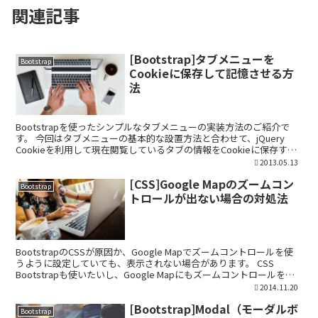
関連記事
[Bootstrap]タブメニューを
Bootstrap
Cookieに保存して記憶させる方
法
Bootstrapを使ったシンプルなタブメニューの実装方法のご紹介で
す。 今回はタブメニューの基本的な設置方法と合わせて、jQuery
Cookieを利用して現在閲覧しているタブの情報をCookieに保存する
方法も合わせて紹介させていただき...
2013.05.13
[CSS]Google Mapのズームコン
Bootstrap
トロールが出ない場合の対処法
BootstrapのCSSが原因か、Google Mapでズームコントロールを使
うように設定していても、表示されない場合があります。 CSS
Bootstrapも使いたいし、Google Mapにもズームコントロールを表
示させたいという場合...
2014.11.20
[Bootstrap]Modal（モーダルボ
Bootstrap