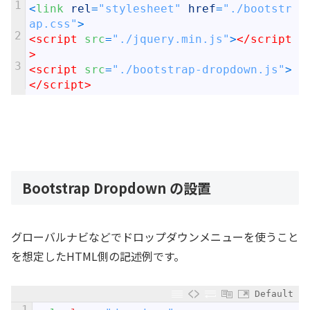
1
<
link 
rel
=
"stylesheet"
href
=
"./bootstr
ap.css"
>
2
<script 
src
=
"./jquery.min.js"
>
</script
>
3
<script 
src
=
"./bootstrap-dropdown.js"
>
</script>
Bootstrap Dropdown の設置
グローバルナビなどでドロップダウンメニューを使うこと
を想定したHTML側の記述例です。
Default
1