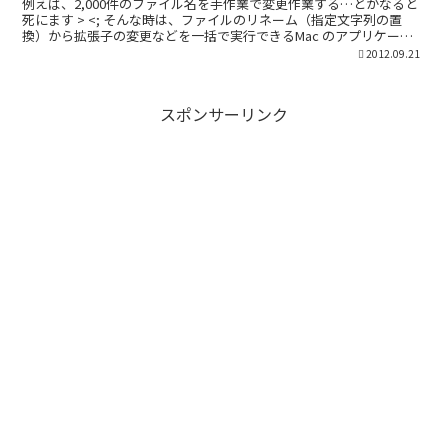
例えば、2,000件のファイル名を手作業で変更作業する…とかなると
死にます > <; そんな時は、ファイルのリネーム（指定文字列の置
換）から拡張子の変更などを一括で実行できるMac のアプリケーシ
ョン Shupapan を使えば作業が捗りま...
2012.09.21
スポンサーリンク