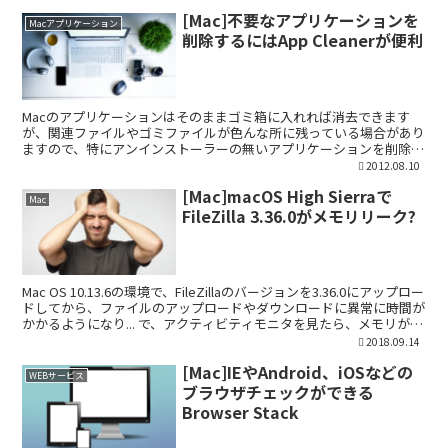
[Mac]不要なアプリケーションを
Macアプリケーション
削除するにはApp Cleanerが便利
Macのアプリケーションはそのままゴミ箱に入れれば消去できます
が、関連ファイルやゴミファイルが色んな所に残っている場合があり
ますので、特にアンインストーラーの無いアプリケーションを削除す
る場合はApp Cleanerがおすすめです。 App...
2012.08.10
[Mac]macOS High Sierraで
Mac
FileZilla 3.36.0がメモリリーク?
Mac OS 10.13.6の環境で、FileZillaのバージョンを3.36.0にアップロー
ドしてから、ファイルのアップロードやダウンロードに異常に時間が
かかるようになり... で、アクティビティモニタを見たら、メモリがす
ごいことになって...
2018.09.14
[Mac]IEやAndroid、iOSなどの
WEBサービス
ブラウザチェックができる
Browser Stack