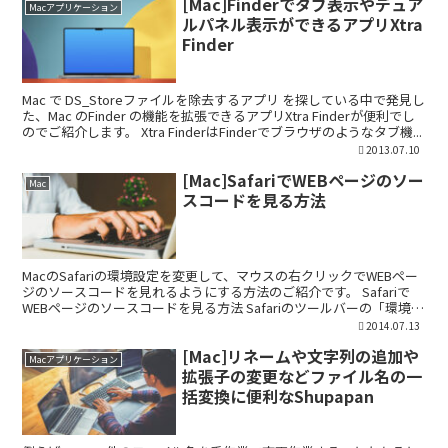
[Mac]Finderでタブ表示やデュア
Macアプリケーション
ルパネル表示ができるアプリXtra
Finder
Mac で DS_Storeファイルを除去するアプリ を探している中で発見し
た、Mac のFinder の機能を拡張できるアプリXtra Finderが便利でし
のでご紹介します。 Xtra FinderはFinderでブラウザのようなタブ機...
2013.07.10
[Mac]SafariでWEBページのソー
Mac
スコードを見る方法
MacのSafariの環境設定を変更して、マウスの右クリックでWEBペー
ジのソースコードを見れるようにする方法のご紹介です。 Safariで
WEBページのソースコードを見る方法 Safariのツールバーの「環境設
定」をクリックし、「詳細」タ...
2014.07.13
[Mac]リネームや文字列の追加や
Macアプリケーション
拡張子の変更などファイル名の一
括変換に便利なShupapan