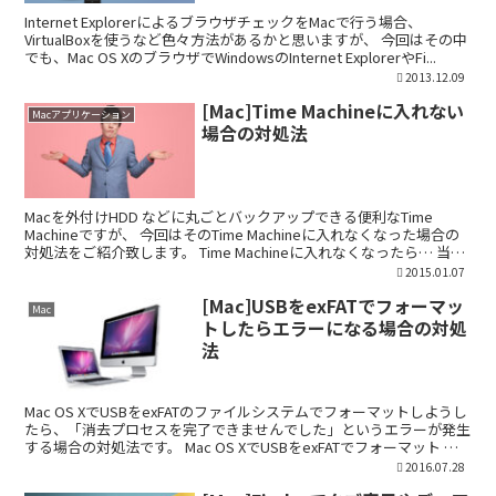
Internet ExplorerによるブラウザチェックをMacで行う場合、
VirtualBoxを使うなど色々方法があるかと思いますが、 今回はその中
でも、Mac OS XのブラウザでWindowsのInternet ExplorerやFi...
2013.12.09
[Mac]Time Machineに入れない
Macアプリケーション
場合の対処法
Macを外付けHDD などに丸ごとバックアップできる便利なTime
Machineですが、 今回はそのTime Machineに入れなくなった場合の
対処法をご紹介致します。 Time Machineに入れなくなったら… 当方
のOS X Ma...
2015.01.07
[Mac]USBをexFATでフォーマッ
Mac
トしたらエラーになる場合の対処
法
Mac OS XでUSBをexFATのファイルシステムでフォーマットしようし
たら、「消去プロセスを完了できませんでした」というエラーが発生
する場合の対処法です。 Mac OS XでUSBをexFATでフォーマット フ
ォーマットの際、名前欄を...
2016.07.28