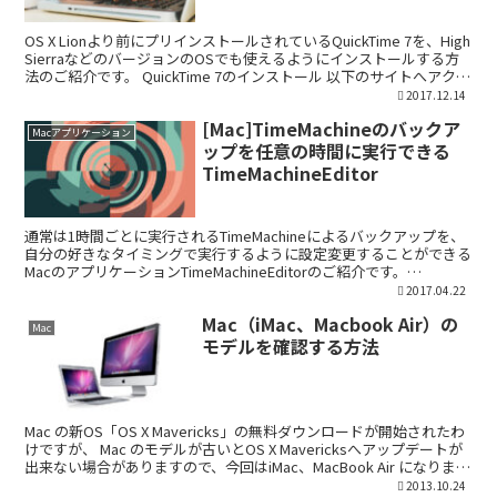
OS X Lionより前にプリインストールされているQuickTime 7を、High
SierraなどのバージョンのOSでも使えるようにインストールする方
法のご紹介です。 QuickTime 7のインストール 以下のサイトへアクセ
スします...
2017.12.14
[Mac]TimeMachineのバックア
Macアプリケーション
ップを任意の時間に実行できる
TimeMachineEditor
通常は1時間ごとに実行されるTimeMachineによるバックアップを、
自分の好きなタイミングで実行するように設定変更することができる
MacのアプリケーションTimeMachineEditorのご紹介です。
TimeMachineEdito...
2017.04.22
Mac（iMac、Macbook Air）の
Mac
モデルを確認する方法
Mac の新OS「OS X Mavericks」の無料ダウンロードが開始されたわ
けですが、 Mac のモデルが古いとOS X Mavericksへアップデートが
出来ない場合がありますので、今回はiMac、MacBook Air になります
が...
2013.10.24