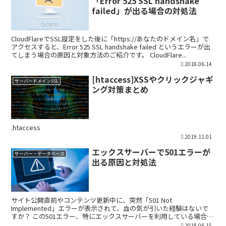
「Error 525 SSL handshake
failed」が出る場合の対処法
CloudFlareでSSL設定をした後に「https://あなたのドメイン名」で
アクセスすると、Error 525 SSL handshake failed というエラーが出
てしまう場合の原因と対象方法のご紹介です。 CloudFlare...
2018.06.14
[htaccess]XSSやクリックジャギ
サーバードメインSSL
ング対策まとめ
.htaccess
2019.11.01
エックスサーバーで501エラーが
サーバー・データベース
出る原因と対処法
サイト公開直前やコンテンツ更新中に、突然「501 Not
Implemented」エラーが表示されて、血の気が引いた経験はないで
すか？ この501エラー、特にエックスサーバーを利用している場合に
遭遇することがあります。単なるサーバーの不調で...
2018.06.15