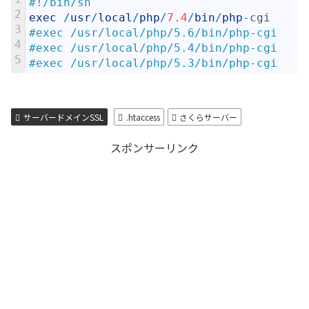
#!/bin/sh
2
exec
/
usr
/
local
/
php
/
7.4
/
bin
/
php
-
cgi
3
#exec /usr/local/php/5.6/bin/php-cgi
4
#exec /usr/local/php/5.4/bin/php-cgi
5
#exec /usr/local/php/5.3/bin/php-cgi
サーバードメインSSL
.htaccess
さくらサーバー
スポンサーリンク