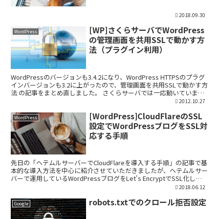
2018.09.30
[WP]さくらサーバでWordPress
WordPress
の管理画面を共用SSLで動かす方
法（プラグイン利用）
WordPressのバージョンも3.4.2になり、WordPress HTTPSのプラグ
インバージョンも3.2に上がったので、管理画面を共用SSLで動かす方
法 の記事をまとめ直しました。 さくらサーバでは一応動いています
ので取りあえずは今回...
2012.10.27
[WordPress]CloudFlareのSSL
WordPress
設定でWordPressブログをSSL対
応する手順
先日の「ヘテムルサーバーでCloudFlareを導入する手順」の記事で基
本的な導入方法を中心に紹介させていただきましたが、ヘテムルサー
バーで運用しているWordPressブログをLet's EncryptでSSL化して
いる場合は、Cloud...
2018.06.12
robots.txtでのクロール拒否設定
Google