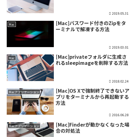
2019.05.31
[Mac]パスワード付きのZipをタ
Mac
ーミナルで解凍する方法
2019.03.01
[Mac]privateフォルダに生成さ
Mac
れるsleepimageを削除する方法
2018.02.24
[Mac]OS Xで強制終了できないア
Macアプリケーション
プリをターミナルから再起動する
方法
2016.06.28
[Mac]Finderが動かなくなった場
Macアプリケーション
合の対処法