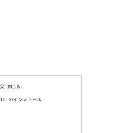
次
Importer のインストール
る