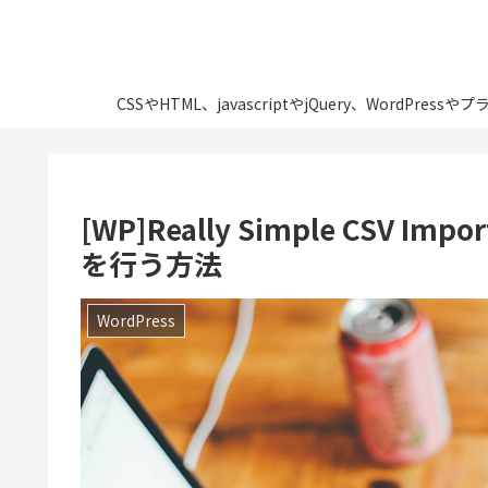
CSSやHTML、javascriptやjQuery、Wo
[WP]Really Simple CSV
を行う方法
WordPress