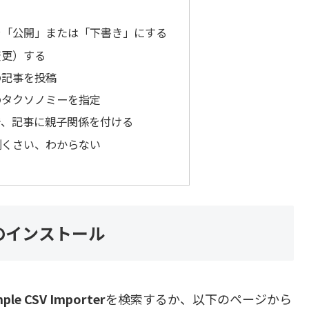
を「公開」または「下書き」にする
変更）する
の記事を投稿
のタクソノミーを指定
で、記事に親子関係を付ける
倒くさい、わからない
ter のインストール
mple CSV Importer
を検索するか、以下のページから