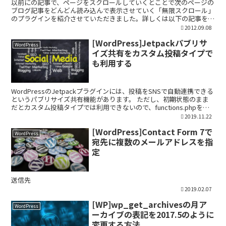
以前にの記事で、ページをスクロールしていくとことで次のページの
ブログ記事をどんどん読み込んで表示させていく「無限スクロール」
のプラグインを紹介させていただきました。詳しくは以下の記事を参
考にしてみてください。 今回はWP-AutoPager...
2012.09.08
[WordPress]Jetpackパブリサ
WordPress
イズ共有をカスタム投稿タイプで
も利用する
WordPressのJetpackプラグインには、投稿をSNSで自動連携できる
というパブリサイズ共有機能があります。 ただし、初期状態のまま
だとカスタム投稿タイプでは利用できないので、functions.phpを編
集してカスタム投稿タイプの...
2019.11.22
[WordPress]Contact Form 7で
WordPress
宛先に複数のメールアドレスを指
定
送信先
2019.02.07
[WP]wp_get_archivesの月ア
WordPress
ーカイブの表記を2017.5のように
変更する方法