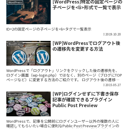
[WordPress]特定の固定ページの
WordPress
子ページを<li>形式で一覧で表示
ID=2の固定ページの子ページを<li>タグで一覧表示
2019.10.20
[WP]WordPressでログアウト後
WordPress
の遷移先を変更する方法
WordPressで「ログアウト」リンクをクリックした後の遷移先を、
ログイン画面（wp-login.php）ではなく、別のページ（ブログにTOP
ページなど）に変更する方法のご紹介です。 ログアウト後の遷移先
を変更 ご利用のテーマのfunct...
2015.05.27
[WP]ログインせずに下書き保存
WordPress
記事が確認できるプラグイン
Public Post Preview
WordPressで、記事を公開前にログインユーザー以外の複数の人に
確認してもらいたい場合に便利なPublic Post Previewプラグインの