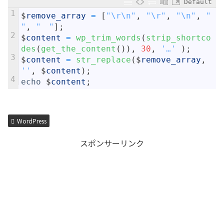
Default
1
$
remove_array
=
[
"\r\n"
,
"\r"
,
"\n"
,
" 
"
,
"　"
]
;
2
$
content
=
wp_trim_words
(
strip_shortco
des
(
get_the_content
(
)
)
,
30
,
'…'
)
;
3
$
content
=
str_replace
(
$
remove_array
,
''
,
$
content
)
;
4
echo
$
content
;
WordPress
スポンサーリンク