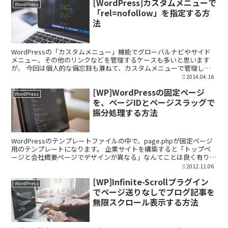
[WordPress]カスタムメニューで
WordPress
「rel=nofollow」を指定する方
法
WordPressの「カスタムメニュー」機能でグローバルナビやサイド
メニュー、その他のリンクなどを管理するケースも多いと思います
が、 今回は個人的な備忘録も兼ねて、カスタムメニューで管理して
いる特定のリンクをrel=nofollowにしたい...
2014.04.16
[WP]WordPressの固定ページ
WordPress
を、ページIDとページスラッグで
振分処理する方法
WordPressのテンプレートファイルの中で、page.phpが固定ページ
用のテンプレートになります。 企業サイトを構築すると「トップペ
ージと会社概要ページでデザインが異なる」なんてことは良く有りま
すが、WordPressの場合、このpa...
2012.11.06
[WP]Infinite-Scrollプラグイン
WordPress
でページ送りなしでブログ記事を
無限スクロール表示する方法