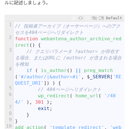
ルに記述しましょう。
Default
1
// 投稿者アーカイブ（オーサーページ）へのアク
セスを404ページへリダイレクト
2
function
webantena_author_archive_red
irect
(
)
{
3
// クエリパラメータ ?author= が存在す
る場合、またはURLに /author/ が含まれる場合
を検知
4
if
(
is_author
(
)
||
preg_match
(
'#/author/|&author=#i'
,
$
_SERVER
[
'RE
QUEST_URI'
]
)
)
{
5
// 404ページへリダイレクト
6
wp_redirect
(
home_url
(
'/40
4/'
)
,
301
)
;
7
exit
;
8
}
9
}
10
add_action
(
'template_redirect'
,
'web