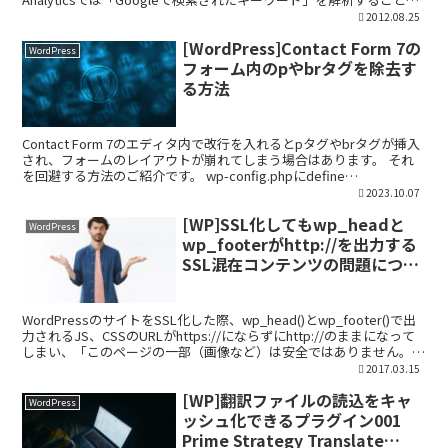
可能ですが、...
2012.08.25
[WordPress]Contact Form 7の
WordPress
フォーム内のpやbrタグを除去す
る方法
Contact Form 7のエディタ内で改行を入れるとpタグやbrタグが挿入
され、フォームのレイアウトが崩れてしまう場合はあります。 それ
を回避する方法のご紹介です。 wp-config.phpにdefine
('WPCF7_AUTOP'...
2023.10.07
[WP]SSL化してもwp_headと
WordPress
wp_footerがhttp://を出力する
SSL混在コンテンツの問題につい
て
WordPressのサイトをSSL化した際、wp_head()とwp_footer()で出
力されるJS、CSSのURLがhttps://にならずにhttp://のままになって
しまい、「このページの一部（画像など）は安全ではありません。」
と混...
2017.03.15
[WP]翻訳ファイルの読込をキャ
WordPress
ッシュ化できるプラグイン001
Prime Strategy Translate