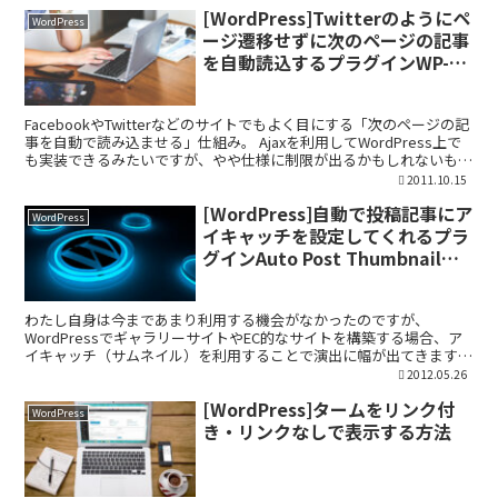
[WordPress]Twitterのようにペ
WordPress
ージ遷移せずに次のページの記事
を自動読込するプラグインWP-
AutoPagerize
FacebookやTwitterなどのサイトでもよく目にする「次のページの記
事を自動で読み込ませる」仕組み。 Ajaxを利用してWordPress上で
も実装できるみたいですが、やや仕様に制限が出るかもしれないもの
の、ここはWP-AutoPa...
2011.10.15
[WordPress]自動で投稿記事にア
WordPress
イキャッチを設定してくれるプラ
グインAuto Post Thumbnailの
使い方
わたし自身は今まであまり利用する機会がなかったのですが、
WordPressでギャラリーサイトやEC的なサイトを構築する場合、ア
イキャッチ（サムネイル）を利用することで演出に幅が出てきます。
例えば、ECサイトであれば「売れ筋・人気商品」や「...
2012.05.26
[WordPress]タームをリンク付
WordPress
き・リンクなしで表示する方法