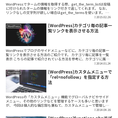
WordPressでタームの情報を取得する際、get_the_term_listは投稿
に付けられたタームの情報をリンク付きで返してくれます。 なお、
リンクなしの文字列が欲しい場合はget_the_termsを使います。 リ
ンク付きでターム情...
2015.02.26
[WordPress]カテゴリ毎の記事一
WordPress
覧リンクを表示させる方法
WordPressでブログのサイドメニューなどに、カテゴリ毎の記事一
覧リンクを表示させる方法のご紹介です。 カテゴリ毎に記事を一覧
表示 こちらの記事で紹介されている方法を参考に、カテゴリに属す
る記事を一覧で表示するには以下のコードをテーマフ...
2014.01.24
[WordPress]カスタムメニューで
WordPress
「rel=nofollow」を指定する方
法
WordPressの「カスタムメニュー」機能でグローバルナビやサイド
メニュー、その他のリンクなどを管理するケースも多いと思います
が、 今回は個人的な備忘録も兼ねて、カスタムメニューで管理して
いる特定のリンクをrel=nofollowにしたい...
2014.04.16
[WordPress]functions.phpでプ