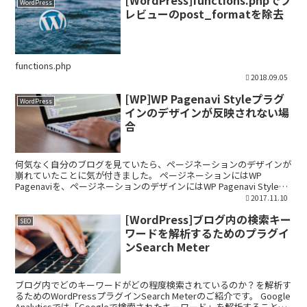
WordPress
レビューのpost_formatを除去
functions.php
2018.09.05
[WP]WP Pagenavi Styleプラグ
WordPress
インのデザインが反映されない場
合
何気なく自分のブログを見ていたら、ページネーションのデザインが
崩れていたことに気が付きました。 ページネーションにはWP
Pagenaviを、ページネーションのデザインにはWP Pagenavi Styleプ
ラグインをそれぞれ使っているので...
2017.11.10
[WordPress]ブログ内の検索キー
SEO
ワードを解析するためのプラグイ
ンSearch Meter
ブログ内でどのキーワードがどの程度検索されているのか？を解析す
るためのWordPressプラグインSearch Meterのご紹介です。 Google
Analyticsでは「Googleで検索されたキーワード」を解析することは