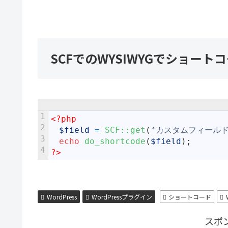
SCFでのWYSIWYGでショート
1
<?php
2
$field
=
SCF::
get
(
‘カスタムフィールド
3
echo
do_shortcode
(
$field
)
;
4
?>
WordPress
WordPressプラグイン
ショートコード
スポ