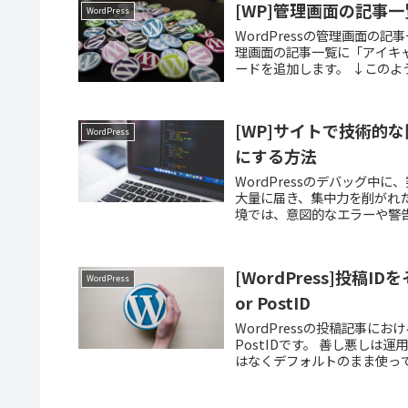
[WP]管理画面の記事
WordPress
WordPressの管理画面
理画面の記事一覧に「アイキャッチ
ードを追加します。 ↓このよう
[WP]サイトで技術的
WordPress
にする方法
WordPressのデバッグ
大量に届き、集中力を削がれ
境では、意図的なエラーや警告
[WordPress]投稿
WordPress
or PostID
WordPressの投稿記事にお
PostIDです。 善し悪し
はなくデフォルトのまま使って