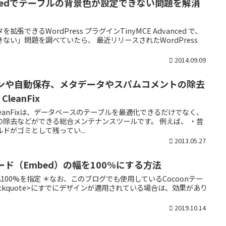
dvancedでテーブルの背景色が設定できない問題を解消
できるWordPress プラグインTinyMCE Advanced で、
ない」問題を調べていたら、 最近リリースされたWordPress
2014.09.09
ビジョンや自動保存、メタデータやスパムコメントの除去
eanFix
 CleanFixは、データベースのテーブルを最適化できるだけでなく、
除去などができる総合メンテナンスツールです。 例えば、 ・昔
ドがゴミとして残ってい...
2013.05.27
クカード（Embed）の幅を100%にする方法
ntに幅100%を指定 ＊なお、このブログでも使用しているCocoonテー
lockquote>にすでにデザインが適用されている場合は、効果があり
2019.10.14