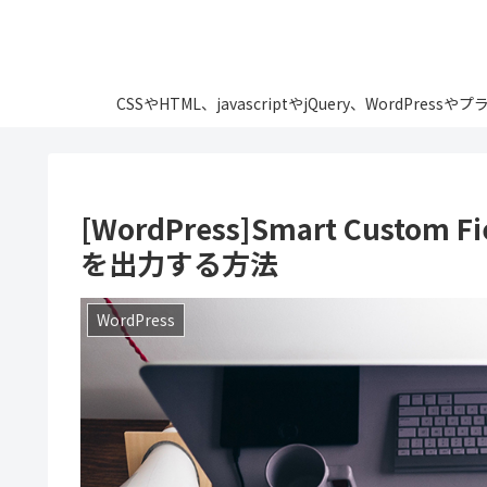
CSSやHTML、javascriptやjQuery、Wo
[WordPress]Smart Custo
を出力する方法
WordPress