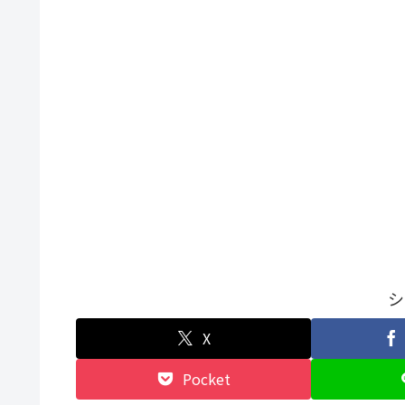
シ
X
Pocket