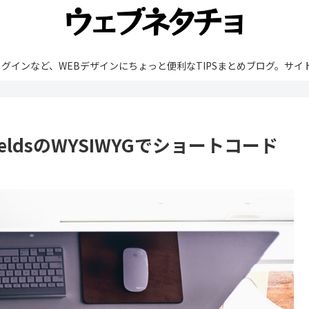
rdPressやプラグインなど、WEBデザインにちょっと便利なTIPSまとめブ
m FieldsのWYSIWYGでショートコード