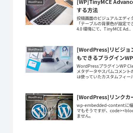
[WP]TinyMCE A
WordPress
する方法
投稿画面のビジュアルエディタを拡張
「テーブルの背景色が設定でき
4.0 環境にて、TinyMCE Ad...
[WordPress]リ
WordPress
もできるプラグインWP Cl
WordPressプラグインWP
メタデータやスパムコメントの
は使っていたカスタムフィール
[WordPress]リン
WordPress
wp-embedded-conte
マもそうですが、code><b
ません。