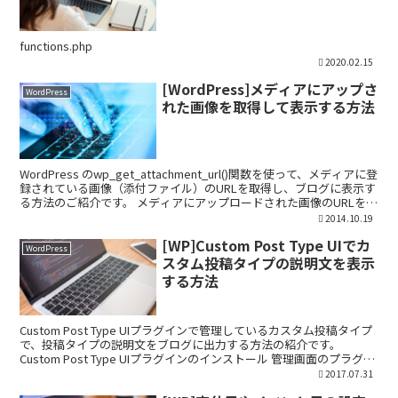
functions.php
2020.02.15
[WordPress]メディアにアップさ
WordPress
れた画像を取得して表示する方法
WordPress のwp_get_attachment_url()関数を使って、メディアに登
録されている画像（添付ファイル）のURLを取得し、ブログに表示す
る方法のご紹介です。 メディアにアップロードされた画像のURLを取
得して表示 まず...
2014.10.19
[WP]Custom Post Type UIでカ
WordPress
スタム投稿タイプの説明文を表示
する方法
Custom Post Type UIプラグインで管理しているカスタム投稿タイプ
で、投稿タイプの説明文をブログに出力する方法の紹介です。
Custom Post Type UIプラグインのインストール 管理画面のプラグイ
ン新規追加よりCus...
2017.07.31