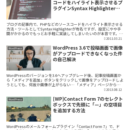
コードをハイライト表示させるプ
ラグインSyntax Highlighterの
設定方法
ブログの記事内で、PHPなどのソースコードをハイライト表示させる
方法・ツールとしてSyntax Highlighterが有名ですが、設定にやや手
間がかかるのでもっとお手軽に実装してしまいたいのが本音です。
そこでWordPress の場合、...
2011.03.21
WordPress 3.6で投稿画面で画像
WordPress
がアップロードできなくなった件
の自己解決
WordPressのバージョンを3.6へアップグレード後、記事投稿画面か
ら「メディアを追加」ボタンをクリックして画像をアップロードしよ
うとしても、何故か画像が上がらない… 「メディア」ページからで
あれば画像をアップロードできたのですが、投稿...
2013.08.12
[WP]Contact Form 7のセレクト
WordPress
ボックスで先頭に「—」の空項目
を追加する方法
WordPressのメールフォームプラグイン「Contact Form 7」で、ド