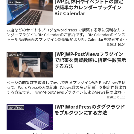
[WP]定休日やイベント日の設定
WordPress
が簡単なカレンダープラグイン
Biz Calendar
お店などのサイトやブログをWordPress で構築する際に便利なカレ
ンダープラグインBiz Calendarのご紹介です。 Biz Calendarのインス
トール 管理画面のプラグイン新規追加よりBiz Calendarを検索する
か、以下...
2015.10.04
[WP]WP-PostViewsプラグイン
WordPress
で記事を閲覧数順に指定件数表示
する方法
ページの閲覧数を取得して表示できるプラグインWP-PostViewsを使
って、WordPressの人気記事（Views数の多い記事）を指定件数出力
する方法です。 ※WP-PostViewsプラグインによるViews数の出力方
法は、別途こちら...
2013.06.10
[WP]WordPressのタグクラウド
WordPress
をプルダウンにする方法