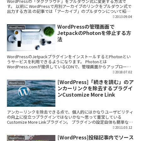
WordPressの「タグクラウド」をプルダウン式に変更する方法で
す。 以前に WordPressで月別アーカイブのリンクをプルダウン式で
出力する方法 の記事では「アーカイブ」のプルダウンについて紹介
させていただきましたが、これと似ています...
2013.09.04
WordPressの管理画面で
WordPress
JetpackのPhotonを停止する方
法
WordPressのJetpackプラグインをインストールするとPhotonとい
うサービスを利用できるようになります。 Photonとは
WordPress.comが提供しているCDNで、管理画面からアップロード
したメディア（画像などのファイ...
2018.07.02
[WordPress]「続きを読む」のア
WordPress
ンカーリンクを除去するプラグイ
ンCustomize More Link
アンカーリンクを除去できる点で、個人的にはかなりユーザビリティ
の向上に役立つプラグインではないかな〜思って重宝している
Customize More Linkプラグイン。 プラグインの設定自体も簡単なの
で、独自でPHP を触ってアンカーリンク...
2011.03.12
[WordPress]投稿記事内でソース
WordPress