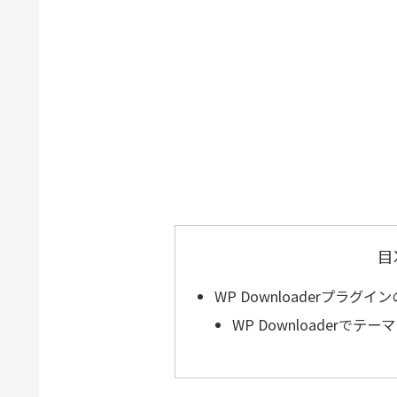
目
WP Downloaderプラグ
WP Downloader