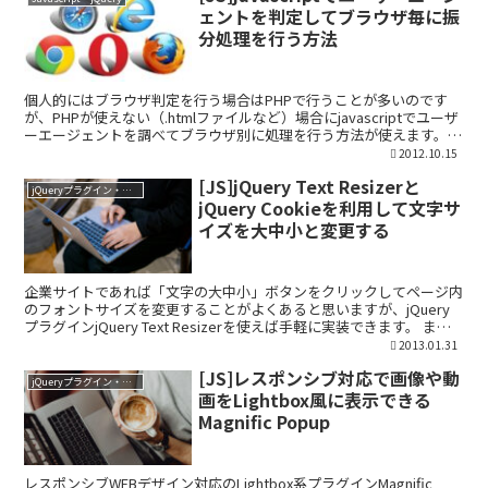
ェントを判定してブラウザ毎に振
分処理を行う方法
個人的にはブラウザ判定を行う場合はPHPで行うことが多いのです
が、PHPが使えない（.htmlファイルなど）場合にjavascriptでユーザ
ーエージェントを調べてブラウザ別に処理を行う方法が使えます。
ブラウザ情報を返す処理だけでなく「I...
2012.10.15
[JS]jQuery Text Resizerと
jQueryプラグイン・ライブラリ
jQuery Cookieを利用して文字サ
イズを大中小と変更する
企業サイトであれば「文字の大中小」ボタンをクリックしてページ内
のフォントサイズを変更することがよくあると思いますが、jQuery
プラグインjQuery Text Resizerを使えば手軽に実装できます。 ま
た、jQuery Cookieと...
2013.01.31
[JS]レスポンシブ対応で画像や動
jQueryプラグイン・ライブラリ
画をLightbox風に表示できる
Magnific Popup
レスポンシブWEBデザイン対応のLightbox系プラグインMagnific