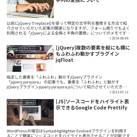
以前にjQueryでreplace()を使って特定の文字列を置換する方法で紹
介させていただいた記事の関連になりますが、フォーム周りでもよく
利用される「jQueryによる全角と半角の置換」についてのメモです。
div要素の半角文字列を全角に変...
2014.08.06
[jQuery]複数の要素を縦にも横に
jQueryプラグイン・ライブラリ
もふわふわ動かすプラグイン
jqFloat
指定した要素を「ふわふわ」動かすjQueryプラグイン
「jquery.yurayura」 の記事でも、要素を「ふわふわ」と動かす
jQueryプラグインjquery.yurayura.jsについて紹介させていただきま
したが、今回紹介させていた...
2013.05.11
[JS]ソースコードをハイライト表
Javascript・jQuery
示できるGoogle Code Prettify
WordPressの場合はSyntaxHighlighter Evolvedプラグインを利用す
ることで簡単にソースコードをハイライト表示させることが可能です