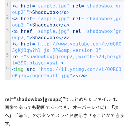
1
<
a
href
=
"sample.jpg"
rel
=
"shadowbox[gr
oup2]"
>
Shadowbox
<
/
a
>
2
<
a
href
=
"sample.jpg"
rel
=
"shadowbox[gr
oup2]"
>
Shadowbox
<
/
a
>
3
<
a
href
=
"sample.jpg"
rel
=
"shadowbox[gr
oup2]"
>
Shadowbox
<
/
a
>
4
<
a
href
=
"http://www.youtube.com/v/0QRO
3gKj3qw?hl=ja_JP&amp;version=3"
5
rel
=
"shadowbox[group2];width=520;heigh
t=390;player=swf"
>
6
<
img 
src
=
"http://i1.ytimg.com/vi/0QRO3
gKj3qw/hqdefault.jpg"
>
<
/
a
>
rel=”shadowbox[group2]”
でまとめらたファイルは、
画像であっても動画であっても、オーバーレイ時に「次
へ」「前へ」のボタンでスライド表示させることができま
す。