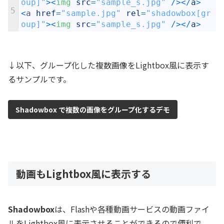
oup]"
>
<
img 
src
=
"sample_s.jpg"
/
>
<
/
a
>
5
<
a
href
=
"sample.jpg"
rel
=
"shadowbox[gr
oup]"
>
<
img 
src
=
"sample_s.jpg"
/
>
<
/
a
>
↓以下、グループ化した複数画像をLightbox風に表示す
るサンプルです。
Shadowbox で複数の画像をグループ化するデモ
動画もLightbox風に表示する
Shadowbox
は、Flashや各種動画サービスの動画ファイ
ルをLightbox風に表示させることができるので便利で