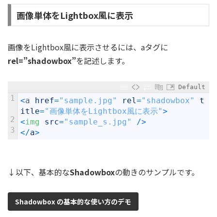
画像単体をLightbox風に表示
画像をLightbox風に表示させるには、aタグに
rel=”shadowbox”
を記述します。
Default
1
<
a
href
=
"sample.jpg"
rel
=
"shadowbox"
t
itle
=
"画像単体をLightbox風に表示"
>
2
<
img 
src
=
"sample_s.jpg"
/
>
3
<
/
a
>
↓以下、基本的な
Shadowbox
の動きのサンプルです。
Shadowbox の基本的な使い方のデモ