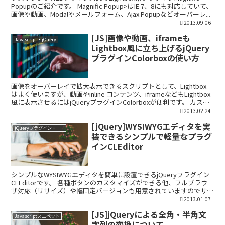
Popupのご紹介です。 Magnific Popup>はIE 7、8にも対応していて、
画像や動画、Modalやメールフォーム、Ajax Popupなどオーバーレ...
2013.09.06
[JS]画像や動画、iframeも
Javascript・jQuery
Lightbox風に立ち上げるjQuery
プラグインColorboxの使い方
画像をオーバーレイで拡大表示できるスクリプトとして、Lightbox
はよく使いますが、動画やinline コンテンツ、iframeなどもLightbox
風に表示させるにはjQueryプラグインColorboxが便利です。 カスタ
マイズし...
2013.02.24
[jQuery]WYSIWYGエディタを実
jQueryプラグイン・ライブラリ
装できるシンプルで軽量なプラグ
インCLEditor
シンプルなWYSIWYGエディタを簡単に設置できるjQueryプラグイン
CLEditorです。 各種ボタンのカスタマイズができる他、フルブラウ
ザ対応（リサイズ）や幅固定バージョンも用意されていますのでサイ
トに合わせて利用できます。 ※注意点...
2013.01.07
[JS]jQueryによる全角・半角文
Javascriptスニペット
字列の変換について