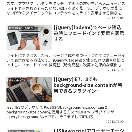
スマホアプリで「ボタンをタッチして画面の左や右からメニューがス
ライド表示される」みたいない動きをよく見ます。 ブラウザの見え
ない所からダイナミックにコンテンツをスライド表示させる動きを、
PCサイトでも実装可能にしてくれるjQueryプラグイ...
2012.09.05
[jQuery]fadeIn()でページ読込
Javascript・jQuery
み時にフェードインで要素を表示
する
サイトにアクセスしたら、ページ全体をボワ〜ッと徐々にフェードイ
ンで表示させる方法です。 jQueryのfadeIn()を使うだけの簡単な処理
ですし、フェードインの微調整（時間調整）次第で効果的な演出も可
能になるかと思います。 fadeIn(...
2013.09.14
[jQuery]IE7、8でも
CSSプロパティ
background-size:containが利
用できるプラグイン
jquery.backgroundSize
IE7、IE8のブラウザでもCSS3のbackground-size:containと
background-size:coverを使用するためのjQuery プラグインが
jquery.backgroundSizeです。 そこまでしてIE対応...
2013.09.20
[JS]javascriptでユーザーエージ
Javascript・jQuery