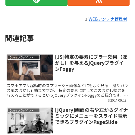
WEBアンテナ管理者
関連記事
[JS]特定の要素にブラー効果（ぼ
jQueryプラグイン・ライブラリ
かし）を与えるjQueryプラグイ
ンFoggy
スマホアプリ起動時のスプラッシュ画像などにもよく見る「磨りガラ
ス風のぼかし」効果ですが、 特定の要素に対してこのぼかし効果を
与えることができるというjQueryプラグインFoggyのご紹介です。
Foggy のダウンロード 以下のページより...
2014.09.17
[jQuery]画面の右や左からダイナ
jQueryプラグイン・ライブラリ
ミックにメニューをスライド表示
できるプラグインPageSlide