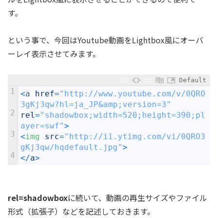
す。
という事で、今回はYoutube動画をLightbox風にオーバ
ーレイ表示させてみます。
Default
1
<
a
href
=
"http://www.youtube.com/v/0QRO
3gKj3qw?hl=ja_JP&amp;version=3"
2
rel
=
"shadowbox;width=520;height=390;pl
ayer=swf"
>
3
<
img 
src
=
"http://i1.ytimg.com/vi/0QRO3
gKj3qw/hqdefault.jpg"
>
4
<
/
a
>
rel=shadowbox
に続いて、動画の再生サイズやファイル
形式（拡張子）などを記述しておきます。