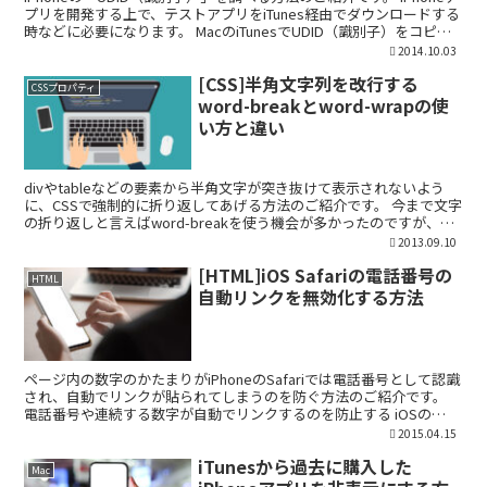
プリを開発する上で、テストアプリをiTunes経由でダウンロードする
時などに必要になります。 MacのiTunesでUDID（識別子）をコピー
する USBでMac...
2014.10.03
[CSS]半角文字列を改行する
CSSプロパティ
word-breakとword-wrapの使
い方と違い
divやtableなどの要素から半角文字が突き抜けて表示されないよう
に、CSSで強制的に折り返してあげる方法のご紹介です。 今まで文字
の折り返しと言えばword-breakを使う機会が多かったのですが、
CSS3よりword-wrapプロパテ...
2013.09.10
[HTML]iOS Safariの電話番号の
HTML
自動リンクを無効化する方法
ページ内の数字のかたまりがiPhoneのSafariでは電話番号として認識
され、自動でリンクが貼られてしまうのを防ぐ方法のご紹介です。
電話番号や連続する数字が自動でリンクするのを防止する iOSの
Safariでは、ページ内の電話番号や連続...
2015.04.15
iTunesから過去に購入した
Mac