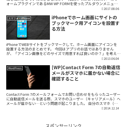
ォームプラグインであるMW WP FORMを使ったプルダウンメニュー
でも、長い文字の選択肢が「…」で...
2017.08.06
iPhoneでホーム画面にサイトの
スマフォ・iPhone
ブックマーク用アイコンを設置す
る方法
iPhoneでWEBサイトをブックマークして、ホーム画面にアイコンを
設置する方法のまとめです。 今回はアプリのお話ではありません
が、「アイコン画像をどのサイズで用意すれば良いのか？」を考える
上で、iPhone、iPad、Android アプ...
2013.06.04
[WP]Contact Form 7の自動返信
WordPress
メールがスマホに届かない場合に
確認すること
Contact Form 7のメールフォームでお問い合わせをもらったユーザー
に自動返信メールを送る際、スマホのユーザー（キャリアメール）へ
メールが届かない…という問題が起こりました。 自分のスマホ（ソ
フトバンクのiPhone）からメールを送...
2014.12.14
スポンサーリンク