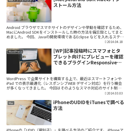
Macアプリケーション
ストール方法
Android ブラウザでスマホサイトのデザインや挙動を確認するため、
MacにAndroid SDKをインストールした時の方法を備忘録としてまと
めました。 今回、Javaの開発環境であるEclipse などを入れるステッ
プは省略させていただ...
2014.04.18
[WP]記事投稿時にスマフォとタ
WordPress
ブレット向けにプレビューを確認
できるプラグインResponsive
Post Preview
WordPress で企業サイトを構築する上で、最近はスマートフォンや
iPad での表示最適化（レスポンシブWEB デザイン対応）を行う機会
が多くなってきました。 今回はそのようなスマホ対応のサイト制作
時に便利な、記事投稿前にスマートフォン...
2014.03.03
iPhoneのUDIDをiTunesで調べる
Mac
方法
iPhoneの「UDID（識別子）」を調べる方法のご紹介です。 iPhoneア