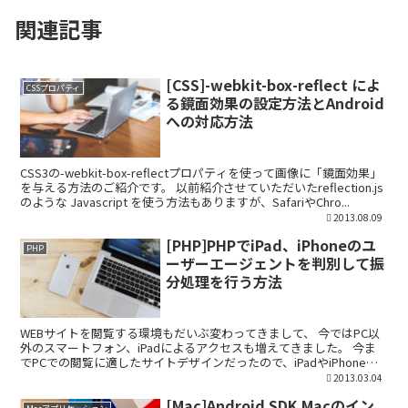
関連記事
[CSS]-webkit-box-reflect によ
CSSプロパティ
る鏡面効果の設定方法とAndroid
への対応方法
CSS3の-webkit-box-reflectプロパティを使って画像に「鏡面効果」
を与える方法のご紹介です。 以前紹介させていただいたreflection.js
のような Javascript を使う方法もありますが、SafariやChro...
2013.08.09
[PHP]PHPでiPad、iPhoneのユ
PHP
ーザーエージェントを判別して振
分処理を行う方法
WEBサイトを閲覧する環境もだいぶ変わってきまして、 今ではPC以
外のスマートフォン、iPadによるアクセスも増えてきました。 今ま
でPCでの閲覧に適したサイトデザインだったので、iPadやiPhone見
ても正常に見えないよ!!ということも...
2013.03.04
[Mac]Android SDK Macのイン