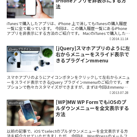
iPhoneアプリを非表示にする方
法
iTunesで購入したアプリは、iPhone 上で消してもiTunesの購入履歴
一覧に全て載っています。 今回は、この購入履歴一覧にあるiPhone
アプリを非表示にする方法のご紹介です。 MacのiTunesで購入したア
プリを非表示にする...
2014.11.14
[jQuery]スマホアプリのように左
jQueryプラグイン・ライブラリ
右からメニューをスライド表示で
きるプラグインmmenu
スマホアプリのようにアイコンボタンをクリックして左右からメニュ
ーをスライド表示できるjQuery プラグインmmenuのご紹介です。 オ
プションで色々カスタマイズができますが、まずは今回はmmenuの
基本的な設置方法から使い方までをご紹介し...
2013.07.28
[WP]MW WP FormでもiOSのプ
WordPress
ルダウンメニューを全文表示する
方法
以前の記事で、iOSでselectのプルダウンメニューを全文表示する方
法を紹介させていただきましたが、 今回は、WordPressのメールフ