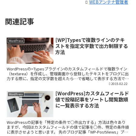
WEBアンテナ管理者
関連記事
[WP]Typesで複数ラインのテキ
WordPress
ストを指定文字数で出力制限する
方法
WordPressの>Typesプラグインのカスタムフィールドで複数ライン
（textarea）を作成し、管理画面から登録したテキストをブログに出
力する際に、指定の文字数を超えたら…で省略して表示する方法で
す。 Typesの複数ラインの入力テ...
2015.02.22
[WordPress]カスタムフィールド
WordPress
値で投稿記事をソートし閲覧数順
に一覧表示する方法
WordPressの記事を「特定の条件で○件出力する」方法は色々あり
ますが、今回はカスタムフィールドの値で記事を○件、特定の条件順
に表示させようと思います。 先のブログ記事「WP-PostViews」プラ