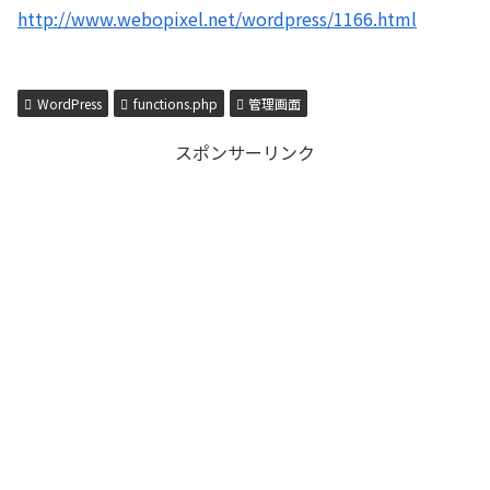
http://www.webopixel.net/wordpress/1166.html
WordPress
functions.php
管理画面
スポンサーリンク