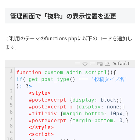
管理画面で「抜粋」の表示位置を変更
ご利用のテーマのfunctions.phpに以下のコードを追加し
ます。
Default
1
function
custom_admin_script1
(
)
{
2
if
(
get_post_type
(
)
===
'投稿タイプ名'
)
:
?
>
3
<style>
4
#postexcerpt 
{
display
:
block
;
}
5
#postexcerpt p 
{
display
:
none
;
}
6
#titlediv 
{
margin-bottom
:
10px
;
}
7
#postexcerpt 
{
margin-bottom
:
0
;
}
8
</style>
9
<script>
10