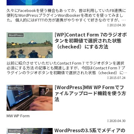
久々にFacebookを使う機会もあってか、昔は利用していたFB連携に
便利なWordPressプラグインWordbookerを改めてを使ってみまし
た。 個人的にはIFTTTの方が連携がやりやすくて好きなのですが、プ
ラグインを使ってWordP...
2013.04.30
[WP]Contact Form 7のラジオボ
WordPress
タンを初期値で選択された状態
（checked）にする方法
以前に紹介させていただいたContact Form 7 でラジオボタンを選択
必須にする方法 の記事とも関連しますが、今回はContact Form 7 プ
ラグインのラジオボタンを初期値で選択された状態（checked）にす
る方法のご紹介です...
2015.07.24
[WordPress]MW WP Formでフ
WordPress
ァイルアップロード機能を使う方
法
MW WP Form
2020.04.30
WordPressの3.5系でメディアの
WordPress