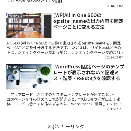
SEO Packのprev/nextリンク削除
2018.11.02
[WP]All in One SEOの
WordPress
og:site_nameの出力内容を固定
ページごとに変える方法
AIOSEO (All in One SEO)で自動で出力されるog:site_nameを、固定
ページごとに条件分岐する方法です。 たとえば、サイト本体とその
下にランディングページがある場合、ランディングページが読まれた
時はサイト本体のog...
2024.06.07
[WordPress]固定ページのテンプ
WordPress
レートが表示されない？記述ミ
ス・階層・FSEの3点を確認する
「アップロードしたはずのカスタムテンプレートが出てこない…」
固定ページ制作の詰めでこれが起きると、地味に冷や汗が出ますよ
ね。コードは合っているはずなのに、WordPressが認識してくれな
い。 今回は、フリーランス歴15年の私が現場で何度...
2017.03.27
スポンサーリンク