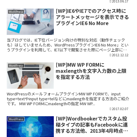
グインで記事を閲覧数順に指定件数表示...
2013.06.17
[WP]IE6やIE7でのアクセス時に
WordPress
アラートメッセージを表示できる
プラグインIE6 No More
当ブログでは、IE下位バージョン向けの特別な対応（動作チェック
も）はしていませんため、WordPressプラグインIE6 No More」とい
うプラグインを利用して、IE7以下で閲覧させた際にページ上部にア
ナウンスを表示しております。 ちな...
2012.12.12
[WP]MW WP FORMに
WordPress
maxlengthを文字入力数の上限
を指定する方法
WordPressのメールフォームプラグインMW WP FORMで、input
type=textやinput type=telなどにmaxlengthを指定する方法のご紹介
です。 MW WP FORMにmaxlengthの指定 MW WP...
2017.02.07
[WP]Wordbookerでカスタム投
WordPress
稿タイプの記事もFacebookに連
携する方法他、2013年4月時点の
Wordbooker設定方法のまとめ