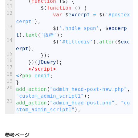
(
function
(
$
)
{
11
$
(
function
(
)
{
12
var
$
excerpt
=
$
(
'#postex
cerpt'
)
;
13
$
(
'.hndle span'
,
$
excerp
t
)
.
text
(
'抜粋'
)
;
14
$
(
'#titlediv'
)
.
after
(
$
exc
erpt
)
;
15
}
)
;
16
}
)
(
jQuery
)
;
17
</script>
18
<
?
php 
endif
;
19
}
20
add_action
(
"admin_head-post-new.php"
,
"custom_admin_script1"
)
;
21
add_action
(
"admin_head-post.php"
,
"cu
stom_admin_script1"
)
;
参考ページ