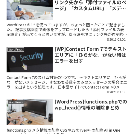
リンク先から「添付ファイルのペ
ージ」「カスタムURL」「メディ
アファイル」の項目を消去する方
法
WordPressの3.5を使っていますが、ちょっと困ったことが起きまし
た。 記事投稿画面で画像をアップロードしたら「添付ファイルの表
示設定」が出てくると思いますが、ある時を境にリンク先が強制的に
「メディアファイル」で選択されるようになった...
2013.03.01
[WP]Contact Form 7でテキスト
WordPress
エリアに「ひらがな」がない時は
エラーを出す
Contact Form 7のスパム対策の1つです。 テキストエリアに「ひらが
な」がないメッセージ、すなわち英数字のみのメッセージの場合はエ
ラーを出すという処理です。 日本語サイトでContact Form 7のメー
ルフォームを使う場合、ひ...
2020.03.18
[WordPress]functions.phpでの
WordPress
wp_head()情報の削除まとめ
functions.php メタ情報の削除 CSSやJSの?ver=~の削除 All in One