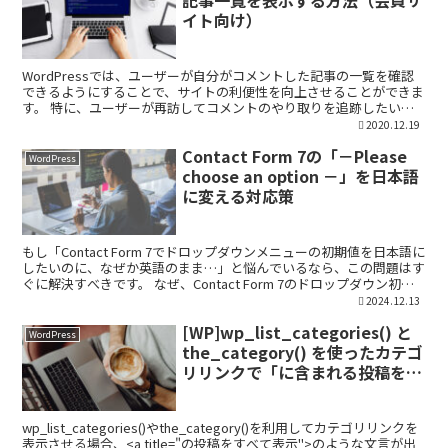
イト向け）
WordPressでは、ユーザーが自分がコメントした記事の一覧を確認
できるようにすることで、サイトの利便性を向上させることができま
す。 特に、ユーザーが再訪してコメントのやり取りを追跡したい場
合に有用です。 この記事では、WordPress...
2020.12.19
Contact Form 7の「－Please
WordPress
choose an option －」を日本語
に変える対応策
もし「Contact Form 7でドロップダウンメニューの初期値を日本語に
したいのに、なぜか英語のまま…」と悩んでいるなら、この問題はす
ぐに解決すべきです。 なぜ、Contact Form 7のドロップダウン初期
値が「－Please ch...
2024.12.13
[WP]wp_list_categories() と
WordPress
the_category() を使ったカテゴ
リリンクで「に含まれる投稿をす
べて表示」を非表示にする方法
wp_list_categories()やthe_category()を利用してカテゴリリンクを
表示させる場合、<a title="の投稿をすべて表示">のような文言が出