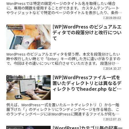
WordPressでは特定の固定ページのタイトル名を取得したい場合
に、専用の関数を使用することができます。 カスタムテンプレート
やウィジェットなどで特定のページのタイトルを表示したり、条件に
応じて動的に変更したりする際に便利です。 この記事...
2019.09.02
[WP]WordPress のビジュアルエ
WordPress
ディタでの段落分けと改行につい
て
WordPress のビジュアルエディタを使う際、本文を段落分けしたい
時や改行したい時とで「Enter」キーの押した方に違いがありますの
で、今回はその違いについて紹介させていただきます。 段落分けの
際は「Enter」キー 「Enter」キー...
2014.10.27
[WP]WordPressファイル一式を
WordPress
置いたディレクトリとは異なるデ
ィレクトりでheader.php などの
テンプレートファイルを使う方法
例えば、WordPress一式を置いたルートディレクトリ（）から一階
層下げた「」のディレクトリにランディングページを作る場合、 こ
のランディングページにはWordPressに関連するファイルが何も入
っていないのですが、ルートディレクトリに置...
2012.07.15
[WordPress]カテゴリ毎の記事一
WordPress