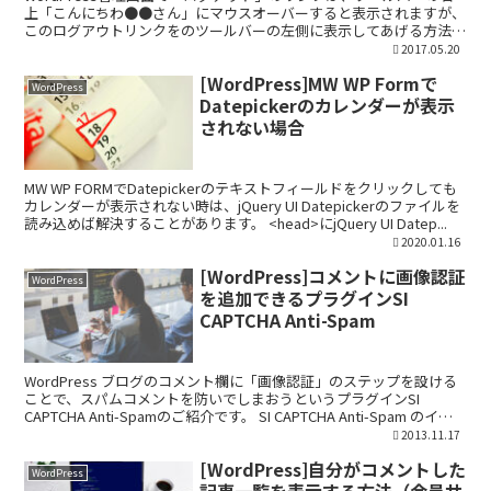
上「こんにちわ●●さん」にマウスオーバーすると表示されますが、
このログアウトリンクをのツールバーの左側に表示してあげる方法の
ご紹介です。 WordPressの管理バーにログ...
2017.05.20
[WordPress]MW WP Formで
WordPress
Datepickerのカレンダーが表示
されない場合
MW WP FORMでDatepickerのテキストフィールドをクリックしても
カレンダーが表示されない時は、jQuery UI Datepickerのファイルを
読み込めば解決することがあります。 <head>にjQuery UI Datep...
2020.01.16
[WordPress]コメントに画像認証
WordPress
を追加できるプラグインSI
CAPTCHA Anti-Spam
WordPress ブログのコメント欄に「画像認証」のステップを設ける
ことで、スパムコメントを防いでしまおうというプラグインSI
CAPTCHA Anti-Spamのご紹介です。 SI CAPTCHA Anti-Spam のイン
ストール 管...
2013.11.17
[WordPress]自分がコメントした
WordPress
記事一覧を表示する方法（会員サ