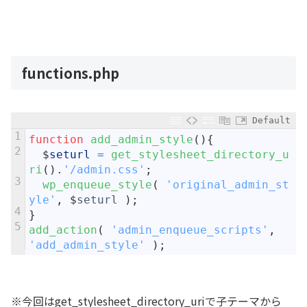
functions.php
Default
1
function
add_admin_style
(
)
{
2
$
seturl
=
get_stylesheet_directory_u
ri
(
)
.
'/admin.css'
;
3
wp_enqueue_style
(
'original_admin_st
yle'
,
$
seturl
)
;
4
}
5
add_action
(
'admin_enqueue_scripts'
,
'add_admin_style'
)
;
※今回はget_stylesheet_directory_uriで子テーマから